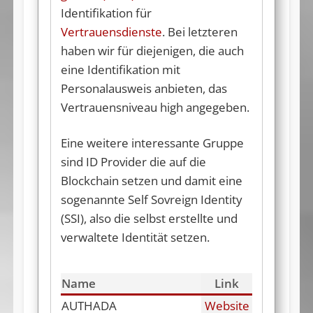
„Eine neue PIN bitte für den nPA“ –
Identifikation für
Dr. Michael Roland (Post-Doc am
Behörden & Digitalisierung in
Vertrauensdienste
. Bei letzteren
Institut für Netzwerke und
Deutschland – Ein Drama in 3
haben wir für diejenigen, die auch
Sicherheit, Johannes Kepler
Akten
eine Identifikation mit
Universität Linz)
Fakten-Check: Verimi und der
Personalausweis anbieten, das
„Das Öffnen der NFC-Schnittstelle
Personalausweis im Smartphone
Vertrauensniveau high angegeben.
würde die Bedienung von Apple
Autoident: Kommt jetzt die Ident-
Pay verschlechtern!“
Eine weitere interessante Gruppe
Klasse „Auto-ID“?
Dr. Matthias Schwan
sind ID Provider die auf die
KYC-Identifikation auf Basis von
(Bundesdruckerei)
Blockchain setzen und damit eine
Bankdaten
Der mobile Personalausweis
sogenannte Self Sovreign Identity
kommt! Das Identity-Interview
Identitätsanbieter und
(SSI), also die selbst erstellte und
Identifizierungsdienstleister – was
Hans-Peter Kraus und Dr.
verwaltete Identität setzen.
ist der Unterschied? Definition und
Matthias Schwan (Bank Verlag)
Übersicht
Bank-Verlag im Interview: eID wird
zukünftig eine größere Rolle
Sofort ID: Lekkerland und epay
Name
Link
spielen
stellen digitale ID‑Lösung vor
AUTHADA
Website