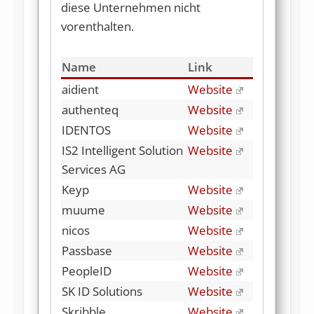
diese Unternehmen nicht
vorenthalten.
Name
Link
aidient
Website
authenteq
Website
IDENTOS
Website
IS2 Intelligent Solution
Website
Services AG
Keyp
Website
muume
Website
nicos
Website
Passbase
Website
PeopleID
Website
SK ID Solutions
Website
Skribble
Website