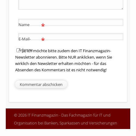
*
Name
*
E-Mail-
Adresse
Ja, ich möchte bitte zudem den IT Finanzmagazin-
Newsletter abonnieren. Bitte NUR anklicken, wenn Sie
wirklich den Newsletter erhalten möchten - für das
Absenden des Kommentars ist es nicht notwendig!
© 2026 IT Finanzmagazin - Das Fachmagazin für IT und
Organisation bei Banken, Sparkassen und Versicherungen