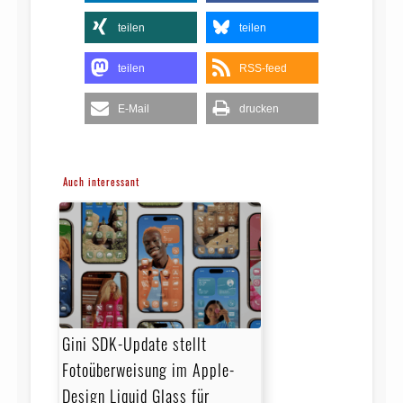
teilen
teilen
teilen
RSS-feed
E-Mail
drucken
Auch interessant
Gini SDK-Update stellt
Fotoüberweisung im Apple-
Design Liquid Glass für