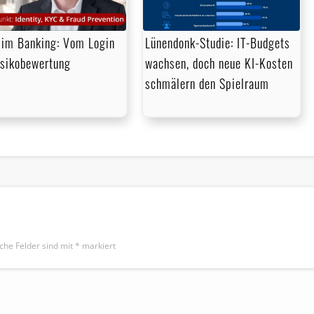
im Banking: Vom Login
Lünendonk-Studie: IT-Budgets
isikobewertung
wachsen, doch neue KI-Kosten
schmälern den Spielraum
iche Felder sind mit
*
markiert