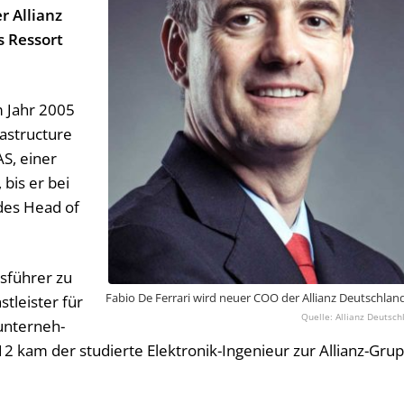
r Allianz
s Ressort
m Jahr 2005
rastructure
AS, einer
 bis er bei
 des Head of
s­füh­rer zu
Fabio De Ferrari wird neuer COO der Allianz Deutschlan
t­leis­ter für
Allianz Deutsch
un­ter­neh­
 kam der stu­dier­te Elek­tro­nik-In­ge­nieur zur Al­li­anz-Grup