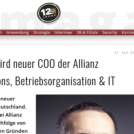
Finanzmagazin
h
Anwendung
Strategie
Interview
SB & Filiale
Security
Karrie
27. Juli 2
ird neuer COO der Allianz
ns, Betriebsorganisation & IT
 neuer
eutschland.
i Allianz
achfolge von
ären Gründen