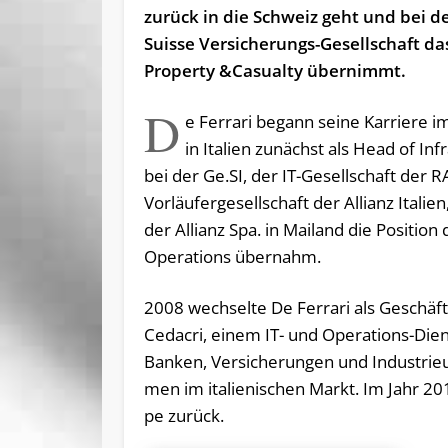
zurück in die Schweiz geht und bei de
Suisse Versicherungs-Gesellschaft da
Property &Casualty übernimmt.
D
e Ferrari begann seine Karriere i
in Italien zunächst als Head of Inf
bei der Ge.SI, der IT-Gesellschaft der R
Vorläufergesellschaft der Allianz Italien,
der Allianz Spa. in Mailand die Position
Operations übernahm.
2008 wech­sel­te De Fer­ra­ri als Ge­schäft
Ce­da­cri, ei­nem IT- und Ope­ra­ti­ons-Diens
Ban­ken, Ver­si­che­run­gen und In­dus­trie­
men im ita­lie­ni­schen Markt. Im Jahr 2012
pe zu­rück.