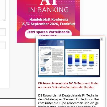
DB Research untersucht 700 FinTechs und findet
u.a. neues Online-Kaufverhalten der Kunden
DB Research hat Deutschlands FinTechs in
dem Whitepaper "German FinTechs on the
rise" unter die Lupe genommen und einige
interessante Erkenntnisse gewonnen. So