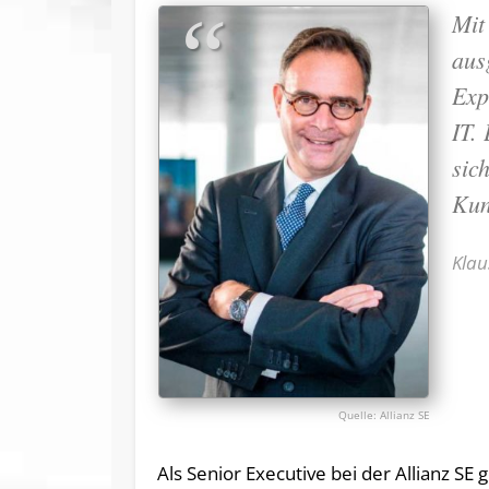
Mit
aus
Exp
IT.
sic
Kun
Klau
Allianz SE
Als Senior Executive bei der Allianz SE