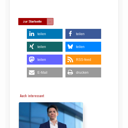
teilen
teilen
teilen
teilen
teilen
RSS-feed
E-Mail
drucken
Auch interessant