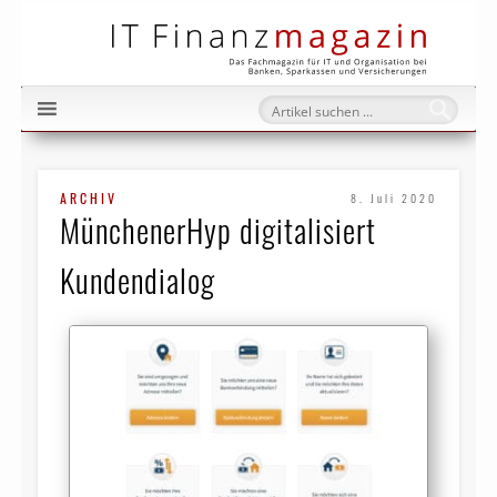
IT Fi
ARCHIV
8. Juli 2020
MünchenerHyp digitalisiert
Kundendialog