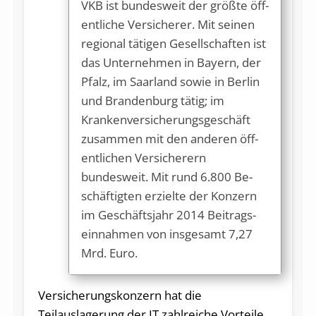
VKB ist bundesweit der größte öff­
entli­che Versi­che­rer. Mit sei­nen
regio­nal tätigen Gesellschaf­ten ist
das Un­ternehmen in Bayern, der
Pfalz, im Saar­land sowie in Berlin
und Bran­denburg tätig; im
Krankenversi­cherungs­ge­schäft
zu­sammen mit den an­de­ren öff­
entli­chen Versi­cherern
bundesweit. Mit rund 6.800 Be­
schäftig­ten erzielte der Konzern
im Ge­schäftsjahr 2014 Bei­trags­
einnah­men von insge­s­amt 7,27
Mrd. Eu­ro.
Versicherungskonzern hat die
Teilauslagerung der IT zahlreiche Vorteile