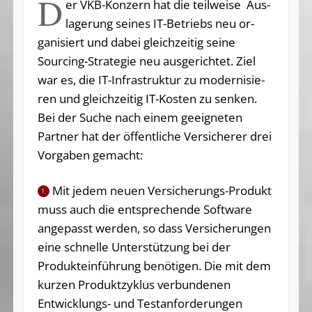
D
er VKB-Konzern hat die teilweise Aus­
la­gerung sei­nes IT-Betriebs neu or­
ganisiert und dabei gleichzeitig sei­ne
Sourcing-Stra­tegie neu aus­gerich­tet. Ziel
war es, die IT-Infra­struktur zu modernisie­
ren und gleichzeitig IT-Kos­ten zu senken.
Bei der Su­che nach ei­nem ge­eig­ne­ten
Partner hat der öff­entli­che Versi­che­rer drei
Vor­ga­ben gemacht:
Mit jedem neuen Versicherungs-Produkt
1.
muss auch die entsprechende Software
angepasst werden, so dass Versicherungen
eine schnelle Unterstützung bei der
Produkteinführung benötigen. Die mit dem
kurzen Produktzyklus verbundenen
Entwicklungs- und Testanforderungen