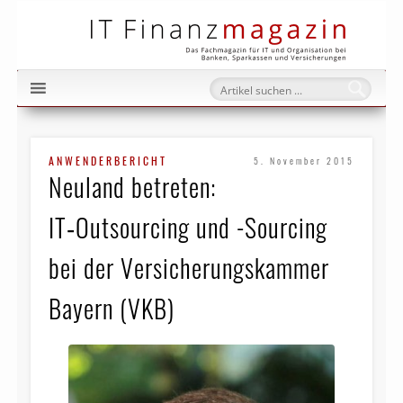
IT Fi
ANWENDERBERICHT
5. November 2015
Neuland betreten:
IT‑Outsourcing und -Sourcing
bei der Versicherungskammer
Bayern (VKB)