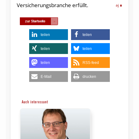
Versicherungsbranche erfüllt.
aj
teilen
teilen
teilen
teilen
teilen
RSS-feed
E-Mail
drucken
Auch interessant