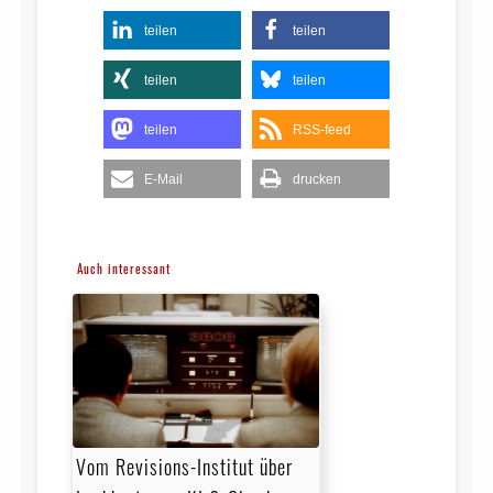
teilen
teilen
teilen
teilen
teilen
RSS-feed
E-Mail
drucken
Auch interessant
Vom Revisions-Institut über