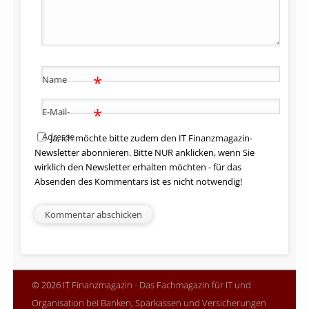
*
Name
*
E-Mail-
Adresse
Ja, ich möchte bitte zudem den IT Finanzmagazin-
Newsletter abonnieren. Bitte NUR anklicken, wenn Sie
wirklich den Newsletter erhalten möchten - für das
Absenden des Kommentars ist es nicht notwendig!
© 2026 IT Finanzmagazin - Das Fachmagazin für IT und
Organisation bei Banken, Sparkassen und Versicherungen