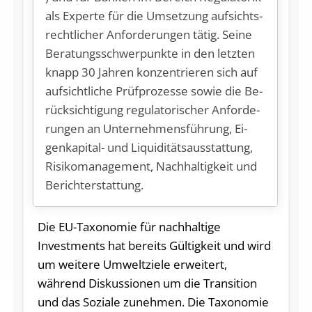
als Ex­per­te für die Um­set­zung auf­sichts­
recht­li­cher An­for­de­run­gen tä­tig. Sei­ne
Be­ra­tungs­schwer­punk­te in den letz­ten
knapp 30 Jah­ren kon­zen­trie­ren sich auf
auf­sicht­li­che Prüf­pro­zes­se so­wie die Be­
rück­sich­ti­gung re­gu­la­to­ri­scher An­for­de­
run­gen an Un­ter­neh­mens­füh­rung, Ei­
gen­ka­pi­tal- und Li­qui­di­täts­aus­stat­tung,
Ri­si­ko­ma­nage­ment, Nach­hal­tig­keit und
Berichterstattung.
Die EU-Taxonomie für nachhaltige
Investments hat bereits Gültigkeit und wird
um weitere Umweltziele erweitert,
während Diskussionen um die Transition
und das Soziale zunehmen. Die Taxonomie