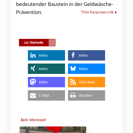
bedeutender Baustein in der Geldwäsche-
Prävention.
Thilo Kasprowicz/dk
teilen
teilen
teilen
teilen
teilen
RSS-feed
E-Mail
drucken
Auch interessant