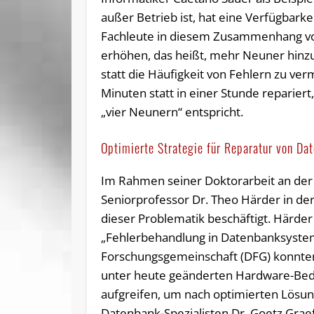
außer Betrieb ist, hat eine Verfügbarke
Fachleute in diesem Zusammenhang von
erhöhen, das heißt, mehr Neuner hinzuzu
statt die Häufigkeit von Fehlern zu ver
Minuten statt in einer Stunde repariert
„vier Neunern“ entspricht.
Optimierte Strategie für Reparatur von Da
Im Rahmen seiner Doktorarbeit an de
Seniorprofessor Dr. Theo Härder in d
dieser Problematik beschäftigt. Härder
„Fehlerbehandlung in Datenbanksystem
Forschungsgemeinschaft (DFG) konnte
unter heute geänderten Hardware-Be
aufgreifen, um nach optimierten Lösu
Datenbank-Spezialisten Dr. Goetz Gra