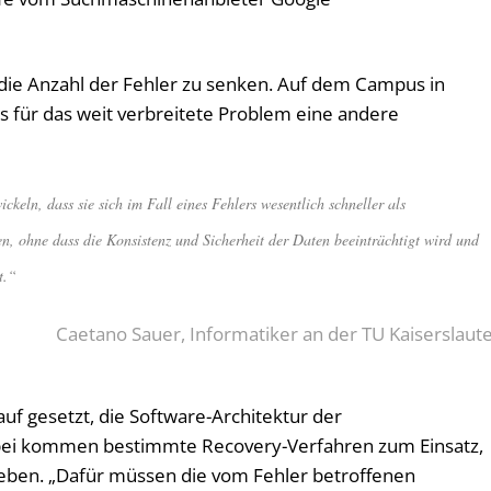
 die Anzahl der Fehler zu senken. Auf dem Campus in
s für das weit verbreitete Problem eine andere
keln, dass sie sich im Fall eines Fehlers wesentlich schneller als
n, ohne dass die Konsistenz und Sicherheit der Daten beeinträchtigt wird und
t.“
Caetano Sauer, Informatiker an der TU Kaiserslaut
auf gesetzt, die Software-Architektur der
ei kommen bestimmte Recovery-Verfahren zum Einsatz,
eben. „Dafür müssen die vom Fehler betroffenen