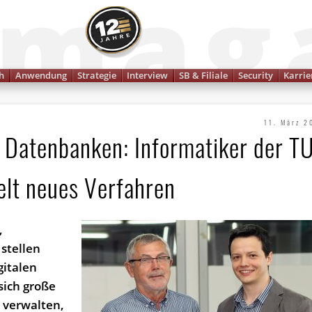
Finanzmagazin
h
Anwendung
Strategie
Interview
SB & Filiale
Security
Karrie
11. März 2
 Datenbanken: Informatiker der T
elt neues Verfahren
,
stellen
gitalen
sich große
 verwalten,