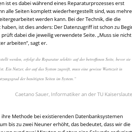
 ist es dabei während eines Reparaturprozesses erst
nn alle Seiten komplett wiederhergestellt sind, was mehr
itergearbeitet werden kann. Bei der Technik, die die
 haben, ist dies anders: Der Datenzugriff ist schon zu Beg
prüft dabei die jeweilig verwendete Seite. „Muss sie nicht
r arbeiten“, sagt er.
tellt werden, erfolgt die Reparatur selektiv auf der betroffenen Seite, bevor sie
t. Ein Nutzer, der auf das System zugreift, muss eine gewisse Wartezeit in
tzungsgrad der benötigten Seiten im System.“
Caetano Sauer, Informatiker an der TU Kaiserslaut
en ihre Methode bei existierenden Datenbanksystemen
 um bis zu zwei Neuner erhöht, das bedeutet, dass wir die