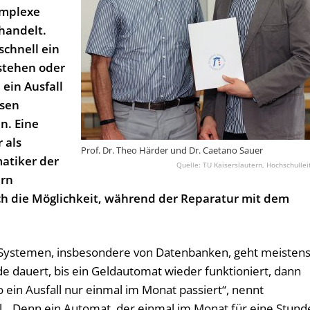
omplexe
handelt.
schnell ein
stehen oder
 ein Ausfall
esen
n. Eine
 als
Prof. Dr. Theo Härder und Dr. Caetano Sauer
atiker der
TU Kaiserslautern, Hochschullei
ern
ch die Möglichkeit, während der Reparatur mit dem
 Systemen, insbesondere von Datenbanken, geht meisten
de dauert, bis ein Geldautomat wieder funktioniert, dann
 ein Ausfall nur einmal im Monat passiert“, nennt
l. „Denn ein Automat, der einmal im Monat für eine Stund