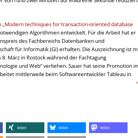
 von rund zwei Minuten auf etwa eine Sekunde reduzier
 „Modern techniques for transaction-oriented database
otwendigen Algorithmen entwickelt. Für die Arbeit hat er
onspreis des Fachbereichs Datenbanken und
haft für Informatik (GI) erhalten. Die Auszeichnung ist m
m 8. März in Rostock während der Fachtagung
nologie und Web“ verliehen. Sauer hat seine Promotion i
itet mittlerweile beim Softwareentwickler Tableau in
teilen
teilen
teilen