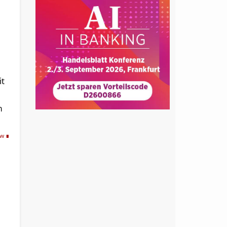
t
it
m
tw