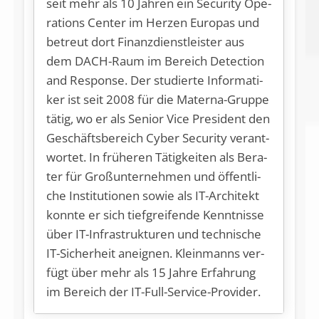
seit mehr als 10 Jah­ren ein Se­cu­ri­ty Ope­
ra­ti­ons Cen­ter im Her­zen Eu­ro­pas und
be­treut dort Fi­nanz­dienst­leis­ter aus
dem DACH-Raum im Be­reich De­tec­tion
and Re­s­pon­se. Der stu­dier­te In­for­ma­ti­
ker ist seit 2008 für die Ma­ter­na-Grup­pe
tä­tig, wo er als Se­ni­or Vice Pre­si­dent den
Ge­schäfts­be­reich Cy­ber Se­cu­ri­ty ver­ant­
wor­tet. In frü­he­ren Tä­tig­kei­ten als Be­ra­
ter für Gro­ß­un­ter­neh­men und öf­fent­li­
che In­sti­tu­tio­nen so­wie als IT-Ar­chi­tekt
konn­te er sich tief­grei­fen­de Kennt­nis­se
über IT-In­fra­struk­tu­ren und tech­ni­sche
IT-Si­cher­heit an­eig­nen. Klein­manns ver­
fügt über mehr als 15 Jah­re Er­fah­rung
im Be­reich der IT-Full-Service-Provider.