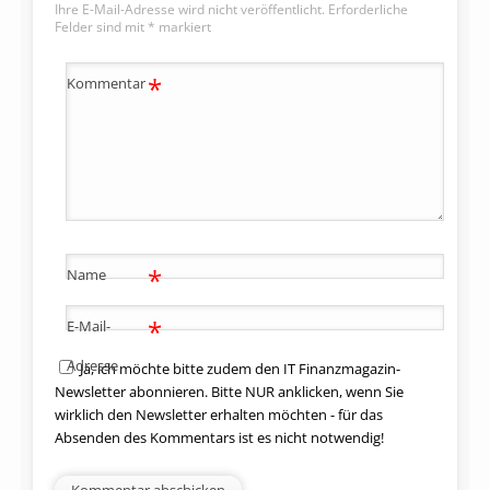
Ihre E-Mail-Adresse wird nicht veröffentlicht.
Erforderliche
Felder sind mit
*
markiert
*
Kommentar
*
Name
*
E-Mail-
Adresse
Ja, ich möchte bitte zudem den IT Finanzmagazin-
Newsletter abonnieren. Bitte NUR anklicken, wenn Sie
wirklich den Newsletter erhalten möchten - für das
Absenden des Kommentars ist es nicht notwendig!