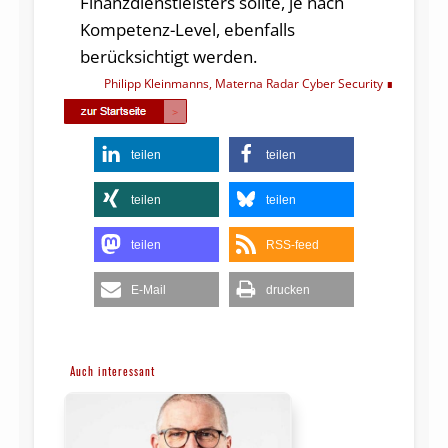
Finanzdienstleisters sollte, je nach
Kompetenz-Level, ebenfalls
berücksichtigt werden.
Philipp Kleinmanns, Materna Radar Cyber Security
teilen
teilen
teilen
teilen
teilen
RSS-feed
E-Mail
drucken
Auch interessant