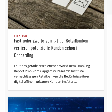
STUDIEN & UMFRAGEN
World FinTech Report: In Zukunft kommt’s auf
engere Zusammenarbeit an
STRATEGIE
Fast jeder Zweite springt ab: Retailbanken
Noch ist Open Banking nicht ausgereift, doch schon tritt
verlieren potenzielle Kunden schon im
die Finanzdienstleistungsbranche in die nächste Phase
der Innovation ein. Doch „Open X“ erfordert …
Onboarding
Laut des gerade erschienenen World Retail Banking
Report 2025 vom Capgemini Research Institute
vernachlässigen Retailbanken die Bedürfnisse ihrer
digital-affinen, urbanen Kunden im Alter …