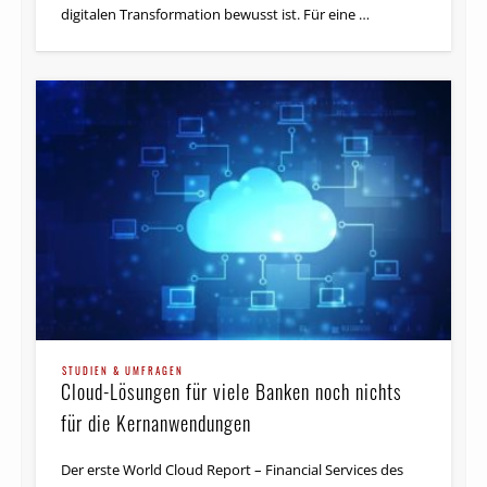
zeigt, dass Banken die Bedeutung generativer KI bei der
digitalen Transformation bewusst ist. Für eine …
STUDIEN & UMFRAGEN
Studie: KI-Einsatz kann bei Banken und
Versicherern den Umsatz um 29,1 Milliarden
Euro bis 2020 steigern
Banken, Versicherer und andere
Kapitalmarktunternehmen könnten durch den Einsatz
intelligenter Automatisierungs-Mechanismen alleine in
STUDIEN & UMFRAGEN
Cloud-Lösungen für viele Banken noch nichts
Deutschland mit einem zusätzlichen Umsatz 29,1
Milliarden Euro rechnen. …
für die Kernanwendungen
Der erste World Cloud Report – Financial Services des