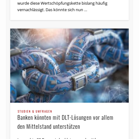
dem Vormarsch, aber im Geschäftskundenbereich
wurde diese Wertschöpfungskette bislang häufig
vernachlässigt. Das könnte sich nun …
STUDIEN & UMFRAGEN
World FinTech Report 2018 – Partnerschaft
steht im Vordergrund
STUDIEN & UMFRAGEN
Komfort und Personalisierung von Finanzdienst­
Banken könnten mit DLT-Lösungen vor allem
leistungen werden immer wichtiger. Die Kunden
den Mittelstand unterstützen
profitieren vom starken FinTech-Wachstum durch
breitere Angebote, neue Technologien und ein