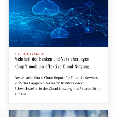
STUDIEN & UMFRAGEN
Banken und Versicherungen hinken bei der
digitalen Transformation hinterher
Finanzdienstleister hinken gegenüber anderen
Branchen bei der digitalen Transformation hinterher, so
STUDIEN & UMFRAGEN
das Ergebnis einer neuen Studie des Capgemini
Mehrheit der Banken und Versicherungen
Research Institute. Banken und …
kämpft noch um effektive Cloud-Nutzung
Der aktuelle World Cloud Report for Financial Services
2025 des Capgemini Research Institute deckt
Schwachstellen in der Cloud-Nutzung des Finanzsektors
auf. Die …