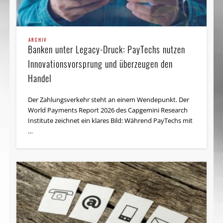
STUDIEN & UMFRAGEN
World InsurTech Report 2019: Partnerschafts-
Ökosysteme für Versicherer noch
ARCHIV
Banken unter Legacy-Druck: PayTechs nutzen
Zukunftsvision
Innovationsvorsprung und überzeugen den
Die Versicherungswirtschaft steht vor einem
Handel
Strukturwandel: Eine intensive Zusammenarbeit mit
InsurTechs ist unerlässlich, um den steigenden
Der Zahlungsverkehr steht an einem Wendepunkt. Der
Erwartungen der Kunden gerecht zu werden. …
World Payments Report 2026 des Capgemini Research
Institute zeichnet ein klares Bild: Während PayTechs mit
…