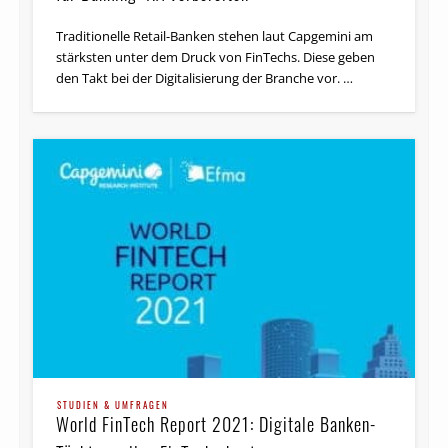
für Banking 4.X vorbereiten
dem europäischen Parlament zur Verabschiedung
übergeben – damit heißt es: …
Traditionelle Retail-Banken stehen laut Capgemini am
stärksten unter dem Druck von FinTechs. Diese geben
den Takt bei der Digitalisierung der Branche vor. …
STUDIEN & UMFRAGEN
World Payments Report 2017: Deutschlands
bargeldlose Zahlungen steigen
STUDIEN & UMFRAGEN
überdurchschnittlich
World FinTech Report 2021: Digitale Banken-