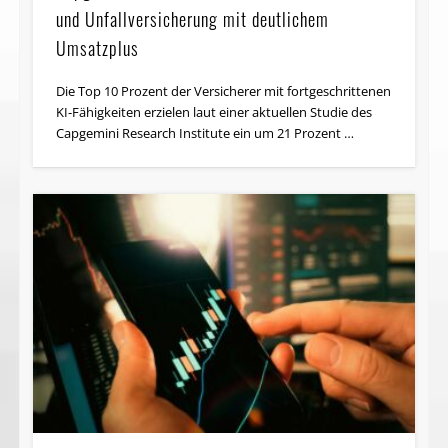
Capgemini-Studie: KI-Vorreiter in der Schaden-
Finanzdienstleistungen im neuen Normal nach
und Unfallversicherung mit deutlichem
Corona?
Umsatzplus
Ein Jahr nach Beginn der Corona-Pandemie zeigen sich
Die Top 10 Prozent der Versicherer mit fortgeschrittenen
drei Trends bei Finanzdienstleistungen: die Nutzung
KI-Fähigkeiten erzielen laut einer aktuellen Studie des
digitaler Kanäle nimmt zu, Kunden setzen verstärkt auf
Capgemini Research Institute ein um 21 Prozent …
…