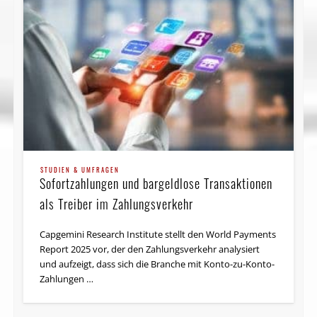
STRATEGIE
Capgemini: „Blockchain bis 2025 ausgereift
für globale Lieferketten“
Bis 2025 könnte die Blockchain als
Verhandlungstechnologie zwischen Unternehmen
allgegenwärtig sein, massenkompatibel werden und die
STUDIEN & UMFRAGEN
Lieferketten weltweit stärken. Das belegt eine neue …
Sofortzahlungen und bargeldlose Transaktionen
als Treiber im Zahlungsverkehr
Capgemini Research Institute stellt den World Payments
Report 2025 vor, der den Zahlungsverkehr analysiert
und aufzeigt, dass sich die Branche mit Konto-zu-Konto-
Zahlungen …