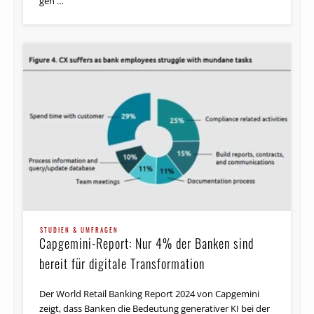
gen …
STUDIEN & UMFRAGEN
World Retail Banking Report 2018: Banken
sind gefangen zwischen Kunde und Wettbewerb
Weltweit stehen Retail-Banken vor einer besonderen
Belastungsprobe. Open-Banking Ökosysteme, neue
Technologien und steigende Kundenanforderungen
bedeuten für etablierte Banken weitere
Herausforderungen aber auch …
STUDIEN & UMFRAGEN
Capgemini-Report: Nur 4% der Banken sind
bereit für digitale Transformation
Der World Retail Banking Report 2024 von Capgemini