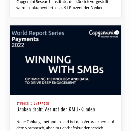
Capgemini Research Institute, der kürzlich vorgestellt
wurde, dokumentiert, dass 91 Prozent der Banken …
ARCHIV
LBB Invest-Integration: DekaBank migriert
46.000 Wertpapierdepots mit Robotics
Process Automation
STUDIEN & UMFRAGEN
Banken droht Verlust der KMU-Kunden
Riesige Datenmengen prüfen und in ein anderes System
übertragen – was auf manuellem Wege mehrere Jahre
dauern kann, wird dank der Automatisierung …
Neue Zahlungsmethoden sind bei den Verbrauchern auf