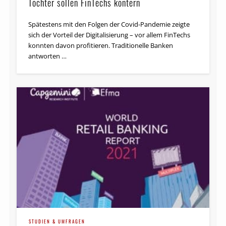
Töchter sollen FinTechs kontern
Das Volumen der weltweiten bargeldlosen Zahlungen
wird voraussichtlich um durchschnittlich 10,9 Prozent
Spätestens mit den Folgen der Covid-Pandemie zeigte
bis 2020 ansteigen und damit fast 726 Milliarden
sich der Vorteil der Digitalisierung – vor allem FinTechs
Transaktionen erreichen, …
konnten davon profitieren. Traditionelle Banken
antworten …
STUDIEN & UMFRAGEN
Capgemini-Studie: Nur jedes sechste deutsche