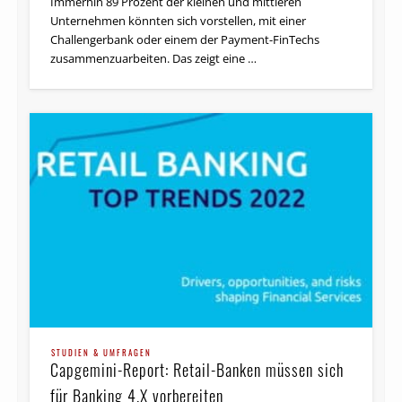
Immerhin 89 Prozent der kleinen und mittleren
verbessertes …
Unternehmen könnten sich vorstellen, mit einer
Challengerbank oder einem der Payment-FinTechs
zusammenzuarbeiten. Das zeigt eine …
STRATEGIE
PSD2: Die finalen RTS – was bedeuten sie für
Banken?
STUDIEN & UMFRAGEN
Capgemini-Report: Retail-Banken müssen sich
Die finalen RTS zur starken Kunden­au­then­ti­fi­zierung
und sicheren Kommunikation wurden am 27.11.2017