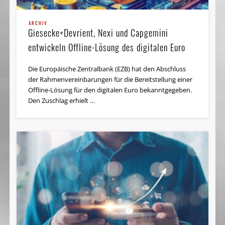
STUDIEN & UMFRAGEN
„Ein simpler Open-Banking-Ansatz reicht nicht
ARCHIV
Giesecke+Devrient, Nexi und Capgemini
mehr“
entwickeln Offline-Lösung des digitalen Euro
Der World Retail Banking Report 2019 ist ein Weckruf für
Die Europäische Zentralbank (EZB) hat den Abschluss
die Branche. Während ein Teil der Banken noch mit dem
der Rahmenvereinbarungen für die Bereitstellung einer
Einstieg in …
Offline-Lösung für den digitalen Euro bekanntgegeben.
Den Zuschlag erhielt …