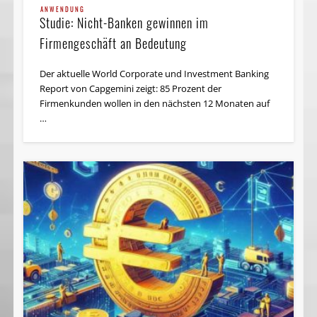
STUDIEN & UMFRAGEN
ANWENDUNG
World Retail Banking Report: Plattformen
Studie: Nicht-Banken gewinnen im
sichern Innovation und Wachstum
Firmengeschäft an Bedeutung
Traditionelle Retailbanken geraten durch neue
Der aktuelle World Corporate und Investment Banking
Marktteilnehmer mit kundenzentrierten Ansätzen
Report von Capgemini zeigt: 85 Prozent der
erheblich unter Druck. Zudem wollen Kunden aufgrund
Firmenkunden wollen in den nächsten 12 Monaten auf
der Corona-Pandemie verstärkt digital mit ihren …
…