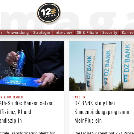
Finanzmagazin
h
Anwendung
Strategie
Interview
SB & Filiale
Security
Karrie
EN & UMFRAGEN
ARCHIV
áth-Studie: Banken setzen
DZ BANK steigt bei
ffizienz, KI und
Kundenbindungsprogramm
endisziplin
MeinPlus ein
gitale Transformation bleibt für
Die DZ BANK steigt mit 25,1 Proze