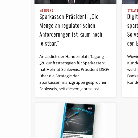
MEINUNG
STRAT
Sparkassen-Präsident: „Die
Digi
Menge an regulatorischen
spar
Anforderungen ist kaum noch
So v
leistbar.“
den E
Anlässlich der Handelsblatt-Tagung
Wievie
„Zukunftsstrategien für Sparkassen“
Kunde
hat Helmut Schleweis, Präsident DSGV
welch
über die Strategie der
Banke
Sparkassenfinanzgruppe gesprochen.
Kunde
Schleweis, seit diesem Jahr selbst …