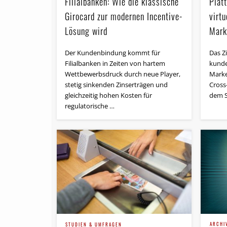
Filialbanken: Wie die klas­si­sche
Plat
Girocard zur modernen Incentive-
virtu
Lösung wird
Mark
Der Kundenbindung kommt für
Das Zi
Filialbanken in Zeiten von hartem
kunde
Wettbewerbsdruck durch neue Player,
Marke
stetig sinkenden Zinserträgen und
Cross
gleichzeitig hohen Kosten für
dem S
regulatorische …
ARCHI
STUDIEN & UMFRAGEN