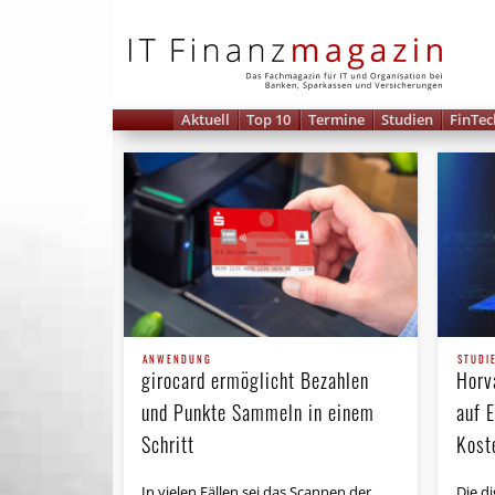
IT 
Aktuell
Top 10
Termine
Studien
FinTec
ANWENDUNG
STUDI
girocard ermöglicht Bezahlen
Horv
und Punkte Sammeln in einem
auf E
Schritt
Kost
In vielen Fällen sei das Scannen der
Die di