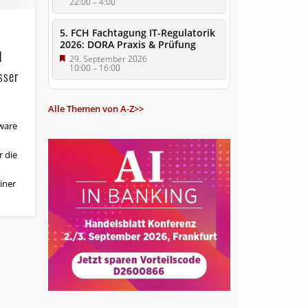
22:00
–
4:00
5. FCH Fachtagung IT-Regulatorik
2026: DORA Praxis & Prüfung
d
29. September 2026
10:00
–
16:00
sser
Alle Themen von A-Z>>
ware
 die
iner