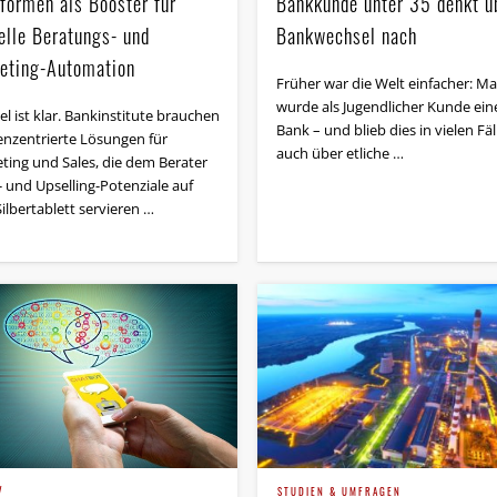
tformen als Booster für
Bankkunde unter 35 denkt ü
elle Beratungs- und
Bankwechsel nach
eting-Automation
Früher war die Welt einfacher: M
wurde als Jugendlicher Kunde ein
el ist klar. Bankinstitute brauchen
Bank – und blieb dies in vielen Fäl
nzentrierte Lösungen für
auch über etliche …
ting und Sales, die dem Berater
- und Upselling-Potenziale auf
ilbertablett servieren …
V
STUDIEN & UMFRAGEN