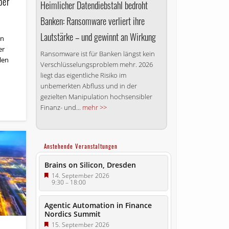
ber
Heimlicher Datendiebstahl bedroht
Banken: Ransomware verliert ihre
Lautstärke – und gewinnt an Wirkung
an
er
Ransomware ist für Banken längst kein
len
Verschlüsselungsproblem mehr. 2026
liegt das eigentliche Risiko im
unbemerkten Abfluss und in der
gezielten Manipulation hochsensibler
Finanz- und...
mehr >>
Anstehende Veranstaltungen
Brains on Silicon, Dresden
14. September 2026
9:30
–
18:00
Agentic Automation in Finance
Nordics Summit
15. September 2026