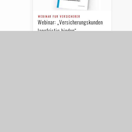
WEBINAR FÜR VERSICHERER
Webinar: „Versicherungskunden
langfristig binden“
Am 9. Oktober um 11.00 Uhr findet das
Webinar zum Thema
„Versicherungskunden langfristig
binden“ statt. Gezeigt werden soll, wie
Contact Center mithilfe …
NEWSLETTER ANMELDUNG
DATENSCHUTZERKLÄR
© 2026 IT Finanzmagazin - Das Fachmagazin für IT u