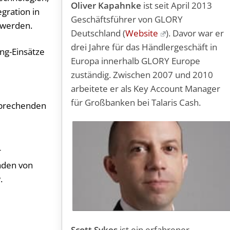
Oliver Kapahnke
ist seit April 2013
gration in
Geschäftsführer von GLORY
 werden.
Deutschland (
Website
). Davor war er
drei Jahre für das Händlergeschäft in
ing-Einsätze
Europa innerhalb GLORY Europe
zuständig. Zwischen 2007 und 2010
arbeitete er als Key Account Manager
für Großbanken bei Talaris Cash.
sprechenden
r
aden von
.
Scott Sykes
ist ein erfahrener