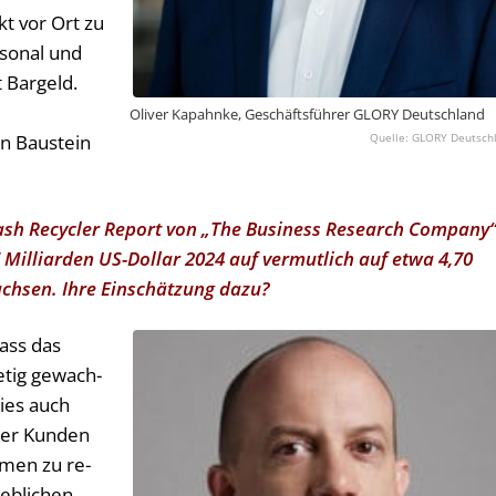
kt vor Ort zu
rsonal und
 Bargeld.
Oliver Kapahnke, Geschäftsführer GLORY Deutschland
GLORY Deutsch
en Baustein
ash Recycler Report von „The Business Research Company
 Milliarden US-Dollar 2024 auf vermutlich auf etwa 4,70
achsen. Ihre Einschätzung dazu?
dass das
e­tig ge­wach­
dies auch
­rer Kun­den
e­men zu re­
ieb­li­chen