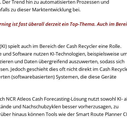
lt. Der Trend hin zu automatisierten Prozessen und
falls zu dieser Marktentwicklung bei.
ning ist fast überall derzeit ein Top-Thema. Auch im Bere
(KI) spielt auch im Bereich der Cash Recycler eine Rolle.
und Software nutzen KI-Technologien, beispielsweise u
zieren und Daten übergreifend auszuwerten, sodass sich
sen. Jedoch geschieht dies oft nicht direkt im Cash Recycl
erten (softwarebasierten) Systemen, die diese Geräte
Auch NCR Atleos Cash Forecasting-Lösung nutzt sowohl KI- a
tände und Nachschubzyklen besser vorherzusagen, zu
rüber hinaus können Tools wie der Smart Route Planner CI