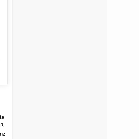
n
s
te
äß
enz