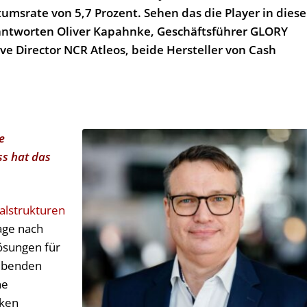
umsrate von 5,7 Prozent. Sehen das die Player in dies
antworten Oliver Kapahnke, Geschäftsführer GLORY
ve Director NCR Atleos, beide Hersteller von Cash
e
ss hat das
ialstrukturen
age nach
ösungen für
eibenden
ne
nken