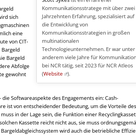
Kommunikationsstratege mit über zwei
argeld
Jahrzehnten Erfahrung, spezialisiert auf
wird sich
die Entwicklung von
ingmaschinen
Kommunikationsstrategien in großen
mlich eine
multinationalen
ute von CIT-
Technologieunternehmen. Er war unter
e Bargeld
anderem viele Jahre für Kommunikatio
sie Bargeld
bei NCR tätig, seit 2023 für NCR Atleos
dere Abfolge
(
Website
).
ute gewohnt
– die Softwareaspekte des Engagements ein: Cash-
 ist von entscheidender Bedeutung, um die Vorteile de
 muss in der Lage sein, die Funktion einer Recyclingkasset
 solchen Kassette reicht nicht aus, sie muss ordnungsgem
 Bargeldabgleichssystem wird auch die betriebliche Effizi