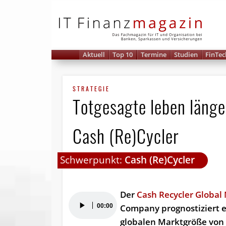
IT 
Aktuell
Top 10
Termine
Studien
FinTec
STRATEGIE
Totgesagte leben läng
Cash (Re)Cycler
Schwerpunkt:
Cash (Re)Cycler
Der
Cash Recycler Global
Audio-
00:00
Company prognostiziert 
Player
globalen Marktgröße von 4