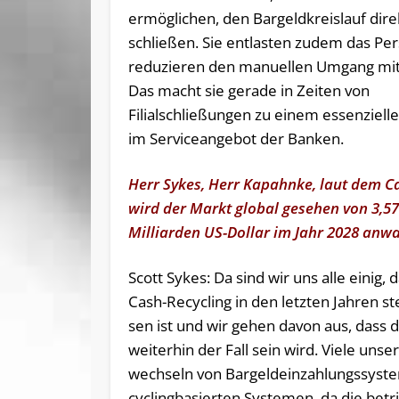
ermöglichen, den Bargeldkreislauf dire
schließen. Sie entlasten zudem das Pe
reduzieren den manuellen Umgang mit
Das macht sie gerade in Zeiten von
Filialschließungen zu einem essenziell
im Serviceangebot der Banken.
Herr Sykes, Herr Kapahnke, laut dem C
wird der Markt global gesehen von 3,57
Milliarden US-Dollar im Jahr 2028 anw
Scott Sykes: Da sind wir uns al­le ei­nig, 
Cash-Re­cy­cling in den letz­ten Jah­ren st
sen ist und wir ge­hen da­von aus, dass 
wei­ter­hin der Fall sein wird. Vie­le un­se
wech­seln von Bar­geld­ein­zah­lungs­sys­t
cy­cling­ba­sier­ten Sys­te­men, da die be­tr