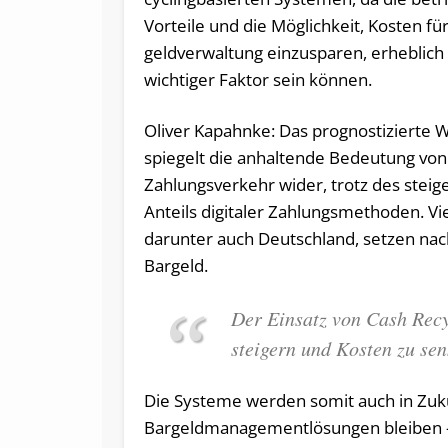
Vor­tei­le und die Mög­lich­keit, Kos­ten fü
geld­ver­wal­tung ein­zu­spa­ren, er­heb­lic
wich­ti­ger Fak­tor sein können.
Oliver Kapahnke: Das prognostizierte
spiegelt die anhaltende Bedeutung von
Zahlungsverkehr wider, trotz des stei
Anteils digitaler Zahlungsmethoden. Vi
darunter auch Deutschland, setzen nac
Bargeld.
Der Einsatz von Cash Recyc
steigern und Kosten zu se
Die Systeme werden somit auch in Zukun
Bargeldmanagementlösungen bleiben – 