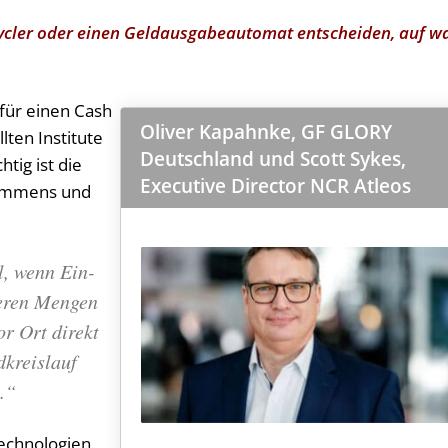
Recycler oder einen Geldausgabeautomat entscheiden, auf w
 für einen Cash
Oliver Kapahnke, GF GLORY
ten Institute
Deutschland und Scott Sykes,
tig ist die
Executive Director NCR Atleos
kommens und
l, wenn Ein-
eren Mengen
or Ort direkt
dkreislauf
.“
technologien,