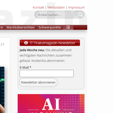
Kontakt
|
Mediadaten
|
Impressum
re
Marktübersichten
Schwerpunkte
025
Jede Woche neu:
Die aktuellen und
wichtigsten Nachrichten zusammen­
gefasst. Kostenlos abonnieren:
E-Mail
*