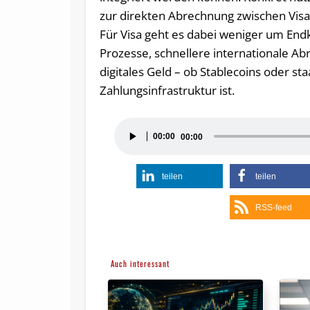
zur direkten Abrechnung zwischen Vis
Für Visa geht es dabei weniger um End
Prozesse, schnellere internationale Ab
digitales Geld – ob Stablecoins oder st
Zahlungsinfrastruktur ist.
Audio-
00:00
00:00
Player
teilen
teilen
RSS-feed
Auch interessant