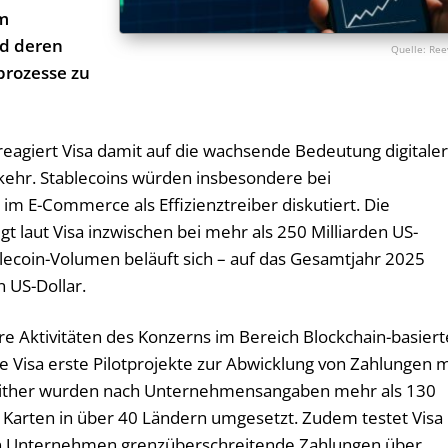
im
nd deren
Ree
prozesse zu
agiert Visa damit auf die wachsende Bedeutung digitaler
hr. Stablecoins würden insbesondere bei
m E-Commerce als Effizienztreiber diskutiert. Die
egt laut Visa inzwischen bei mehr als 250 Milliarden US-
blecoin-Volumen beläuft sich – auf das Gesamtjahr 2025
n US-Dollar.
e Aktivitäten des Konzerns im Bereich Blockchain-basiert
 Visa erste Pilotprojekte zur Abwicklung von Zahlungen m
either wurden nach Unternehmensangaben mehr als 130
Karten in über 40 Ländern umgesetzt. Zudem testet Visa
en Unternehmen grenzüberschreitende Zahlungen über