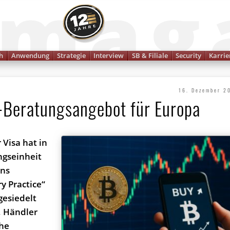
Finanzmagazin
h
Anwendung
Strategie
Interview
SB & Filiale
Security
Karrie
16. Dezember 2
n-Beratungsangebot für Europa
 Visa hat in
ngseinheit
ins
ry Practice“
gesiedelt
, Händler
che