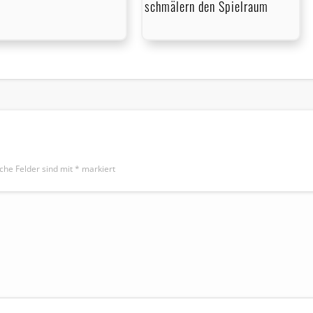
schmälern den Spielraum
iche Felder sind mit
*
markiert