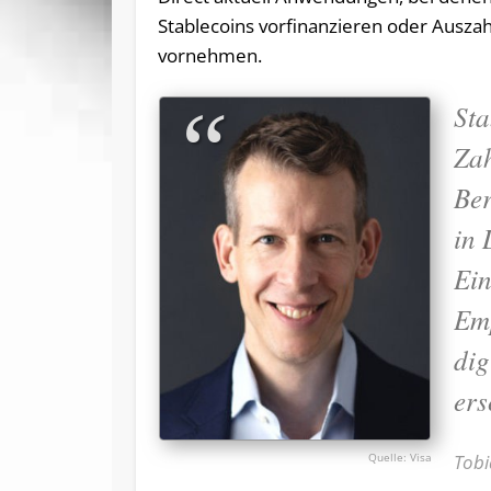
Stablecoins vorfinanzieren oder Auszah
vornehmen.
Sta
Zah
Ber
in 
Ein
Emp
dig
ers
Tobi
Visa