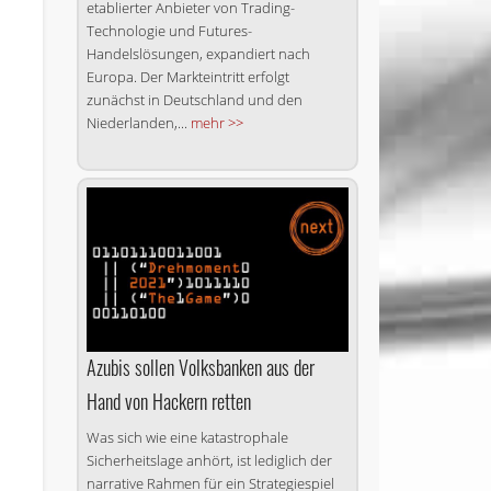
etablierter Anbieter von Trading-
Technologie und Futures-
Handelslösungen, expandiert nach
Europa. Der Markteintritt erfolgt
zunächst in Deutschland und den
Niederlanden,...
mehr >>
Azubis sollen Volksbanken aus der
Hand von Hackern retten
Was sich wie eine katastrophale
Sicherheitslage anhört, ist lediglich der
narrative Rahmen für ein Strategiespiel