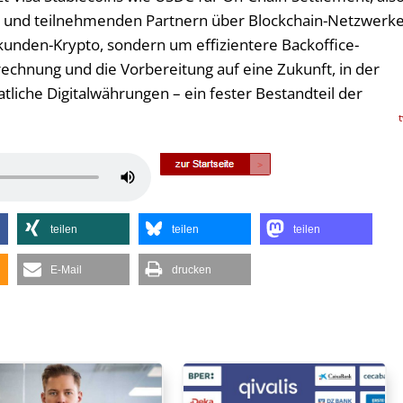
a und teilnehmenden Partnern über Blockchain-Netzwerke
kunden-Krypto, sondern um effizientere Backoffice-
rechnung und die Vorbereitung auf eine Zukunft, in der
aatliche Digitalwährungen – ein fester Bestandteil der
Pfeiltasten
Hoch/Runter
benutzen,
teilen
teilen
teilen
um
die
E-Mail
drucken
Lautstärke
zu
regeln.