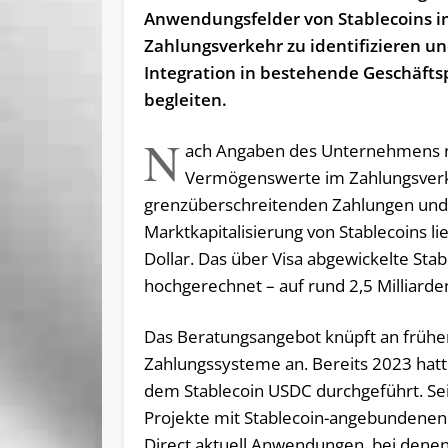
Anwendungsfelder von Stablecoins 
Zahlungsverkehr zu identifizieren u
Integration in bestehende Geschäfts
begleiten.
N
ach Angaben des Unternehmens re
Vermögenswerte im Zahlungsverke
grenzüberschreitenden Zahlungen und i
Marktkapitalisierung von Stablecoins li
Dollar. Das über Visa abgewickelte Sta
hochgerechnet – auf rund 2,5 Milliarde
Das Beratungsangebot knüpft an früher
Zahlungssysteme an. Bereits 2023 hatte
dem Stablecoin USDC durchgeführt. S
Projekte mit Stablecoin-angebundenen 
Direct aktuell Anwendungen, bei den