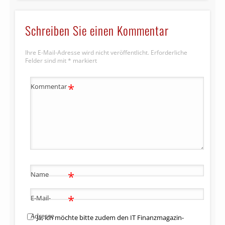
Schreiben Sie einen Kommentar
Ihre E-Mail-Adresse wird nicht veröffentlicht.
Erforderliche
Felder sind mit
*
markiert
*
Kommentar
*
Name
*
E-Mail-
Adresse
Ja, ich möchte bitte zudem den IT Finanzmagazin-