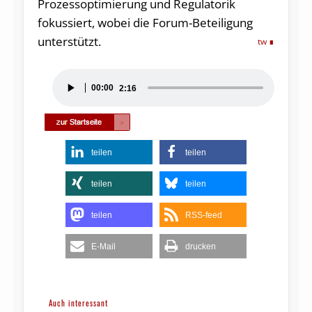
Prozessoptimierung und Regulatorik
fokussiert, wobei die Forum-Beteiligung
unterstützt.
tw
Audio-
00:00
2:16
Player
teilen
teilen
teilen
teilen
teilen
RSS-feed
E-Mail
drucken
Auch interessant