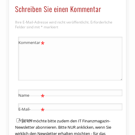
Schreiben Sie einen Kommentar
Ihre E-Mail-Adresse wird nicht veröffentlicht.
Erforderliche
Felder sind mit
*
markiert
*
Kommentar
*
Name
*
E-Mail-
Adresse
Ja, ich möchte bitte zudem den IT Finanzmagazin-
Newsletter abonnieren. Bitte NUR anklicken, wenn Sie
wirklich den Newsletter erhalten möchten - für das