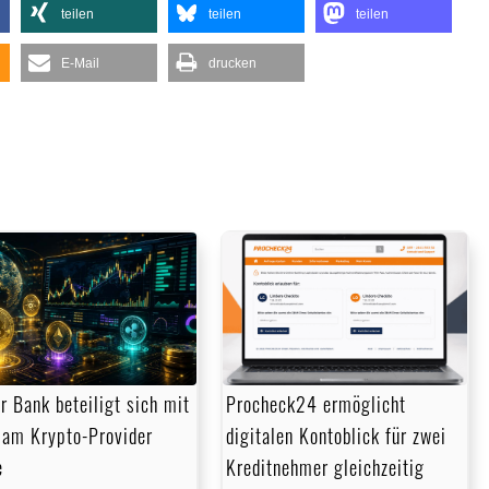
teilen
teilen
teilen
E-Mail
drucken
r Bank beteiligt sich mit
Procheck24 ermöglicht
am Krypto-Provider
digitalen Kontoblick für zwei
e
Kreditnehmer gleichzeitig