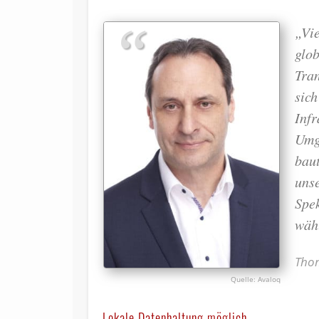
„Vi
glo
Tran
sich
Infr
Umge
baut
unse
Spe
wäh
Thom
Avaloq
Lokale Datenhaltung möglich