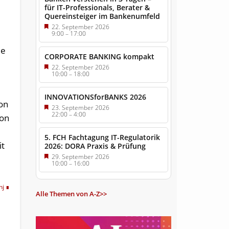
für IT-Professionals, Berater &
Quereinsteiger im Bankenumfeld
22. September 2026
9:00
–
17:00
ie
CORPORATE BANKING kompakt
22. September 2026
10:00
–
18:00
INNOVATIONSforBANKS 2026
ion
23. September 2026
22:00
–
4:00
von
5. FCH Fachtagung IT-Regulatorik
it
2026: DORA Praxis & Prüfung
29. September 2026
10:00
–
16:00
hj
Alle Themen von A-Z>>