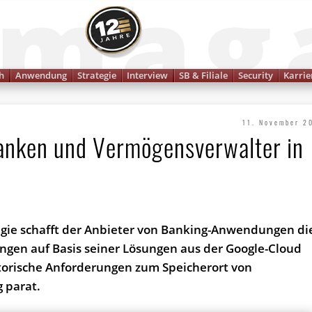
Finanzmagazin
h
Anwendung
Strategie
Interview
SB & Filiale
Security
Karrie
11. November 2
anken und Vermögensverwalter in
egie schafft der Anbieter von Banking-Anwendungen di
ngen auf Basis seiner Lösungen aus der Google-Cloud
torische Anforderungen zum Speicherort von
 parat.