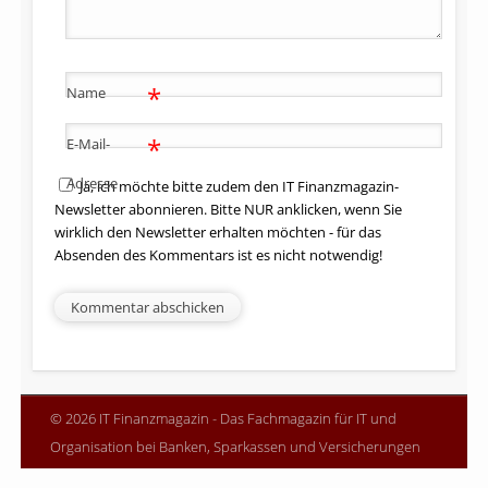
*
Name
*
E-Mail-
Adresse
Ja, ich möchte bitte zudem den IT Finanzmagazin-
Newsletter abonnieren. Bitte NUR anklicken, wenn Sie
wirklich den Newsletter erhalten möchten - für das
Absenden des Kommentars ist es nicht notwendig!
© 2026 IT Finanzmagazin - Das Fachmagazin für IT und
Organisation bei Banken, Sparkassen und Versicherungen