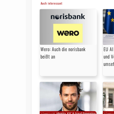
Auch interessant
Wero: Auch die norisbank
EU AI
beißt an
und V
umse