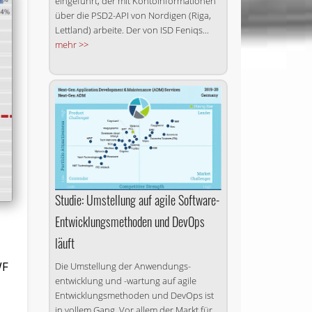
eingeführt, der mit Kontoinformationen
über die PSD2-API von Nordigen (Riga,
Lettland) arbeite. Der von ISD Feniqs...
mehr >>
Studie: Umstellung auf agile Software-
Entwicklungs­methoden und DevOps
läuft
WF
Die Umstellung der Anwendungs­
entwicklung und -wartung auf agile
Entwicklungsmethoden und DevOps ist
in vollem Gang. Vor allem der Markt für