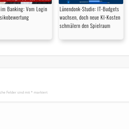
im Banking: Vom Login
Lünendonk-Studie: IT-Budgets
isikobewertung
wachsen, doch neue KI-Kosten
schmälern den Spielraum
iche Felder sind mit
*
markiert