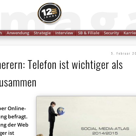
Finanzmagazin
h
Anwendung
Strategie
Interview
SB & Filiale
Security
Karrie
5. Februar 2
rern: Telefon ist wichtiger als
 zusammen
er Online-
ng befragt.
zung der Web
er ist