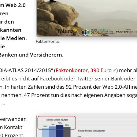
im Web 2.0
hren
ür den
ekannten
ale Medien.
Faktenkontor
die
 Banken und Versicherern.
DIA-ATLAS 2014/2015“ (
Faktenkontor, 390 Euro
) mehr a
reibt es nicht auf Facebook oder Twitter seiner Bank oder
n. In harten Zahlen sind das 92 Prozent der Web 2.0-Affin
and nehmen. 47 Prozent tun dies nach eigenen Angaben sog
t …
e verwenden
en Kontakt
90 Prozent