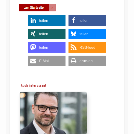
teilen
teilen
teilen
teilen
teilen
RSS-feed
E-Mail
drucken
Auch interessant