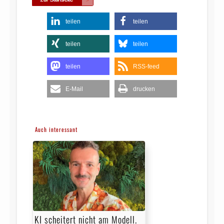
teilen
teilen
teilen
teilen
teilen
RSS-feed
E-Mail
drucken
Auch interessant
KI scheitert nicht am Modell.