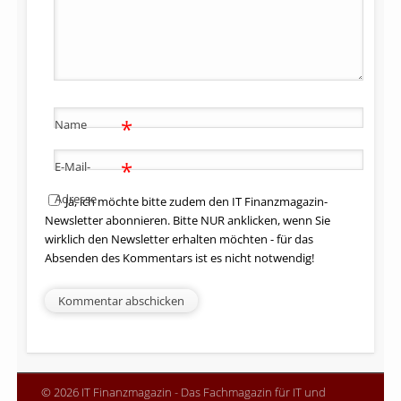
*
Name
*
E-Mail-
Adresse
Ja, ich möchte bitte zudem den IT Finanzmagazin-
Newsletter abonnieren. Bitte NUR anklicken, wenn Sie
wirklich den Newsletter erhalten möchten - für das
Absenden des Kommentars ist es nicht notwendig!
© 2026 IT Finanzmagazin - Das Fachmagazin für IT und