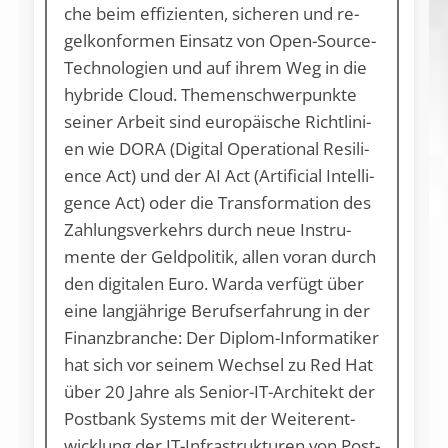
che beim ef­fi­zi­en­ten, si­che­ren und re­
gel­kon­for­men Ein­satz von Open-Sour­ce-
Tech­no­lo­gi­en und auf ih­rem Weg in die
hy­bri­de Cloud. The­men­schwer­punk­te
sei­ner Ar­beit sind eu­ro­päi­sche Richt­li­ni­
en wie DO­RA (Di­gi­tal Ope­ra­tio­nal Resi­li­
ence Act) und der AI Act (Ar­ti­fi­ci­al In­tel­li­
gence Act) oder die Trans­for­ma­ti­on des
Zah­lungs­ver­kehrs durch neue In­stru­
men­te der Geld­po­li­tik, al­len vor­an durch
den di­gi­ta­len Eu­ro. War­da ver­fügt über
ei­ne lang­jäh­ri­ge Be­rufs­er­fah­rung in der
Fi­nanz­bran­che: Der Di­plom-In­for­ma­ti­ker
hat sich vor sei­nem Wech­sel zu Red Hat
über 20 Jah­re als Se­ni­or-IT-Ar­chi­tekt der
Post­bank Sys­tems mit der Wei­ter­ent­
wick­lung der IT-In­fra­struk­tu­ren von Post­