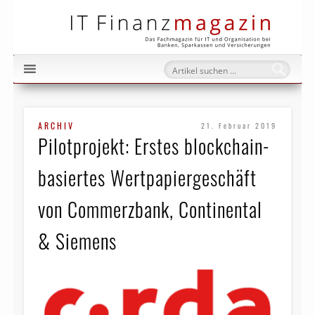
IT Fi
ARCHIV
21. Februar 2019
Pilotprojekt: Erstes block­chain­
basiertes Wertpapier­geschäft
von Commerzbank, Continental
& Siemens