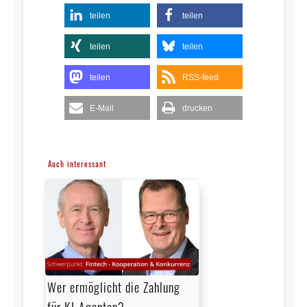
teilen
teilen
teilen
teilen
teilen
RSS-feed
E-Mail
drucken
Auch interessant
Wer ermöglicht die Zahlung
für KI-Agenten?