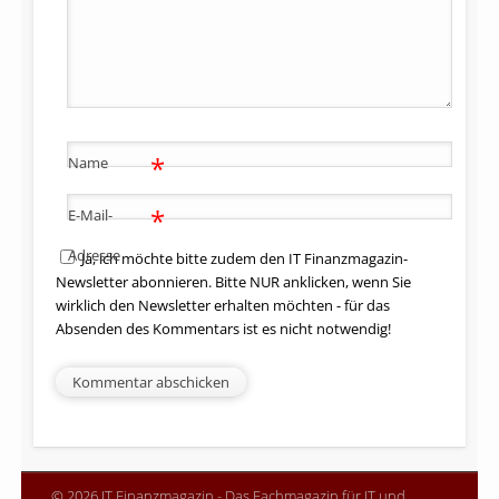
*
Name
*
E-Mail-
Adresse
Ja, ich möchte bitte zudem den IT Finanzmagazin-
Newsletter abonnieren. Bitte NUR anklicken, wenn Sie
wirklich den Newsletter erhalten möchten - für das
Absenden des Kommentars ist es nicht notwendig!
© 2026 IT Finanzmagazin - Das Fachmagazin für IT und