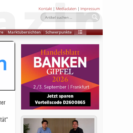
Kontakt
|
Mediadaten
|
Impressum
re
Marktübersichten
Schwerpunkte
ner
tät“