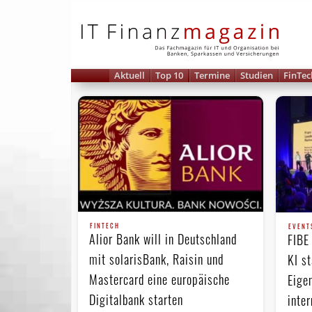
IT 
Aktuell
Top 10
Termine
Studien
FinTec
FINTECH
EVENT
Alior Bank will in Deutschland
FIBE
mit solarisBank, Raisin und
KI s
Mastercard eine europäische
Eige
Digitalbank starten
inte