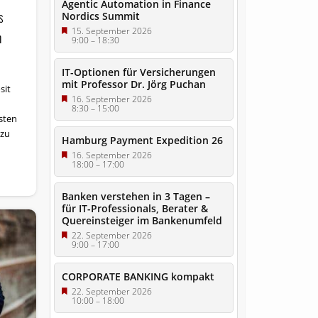
Agentic Automation in Finance
s
Nordics Summit
15. September 2026
n
9:00
–
18:30
IT-Optionen für Versicherungen
mit Professor Dr. Jörg Puchan
sit
16. September 2026
8:30
–
15:00
hsten
 zu
Hamburg Payment Expedition 26
16. September 2026
18:00
–
17:00
Banken verstehen in 3 Tagen –
für IT-Professionals, Berater &
Quereinsteiger im Bankenumfeld
22. September 2026
9:00
–
17:00
CORPORATE BANKING kompakt
22. September 2026
10:00
–
18:00