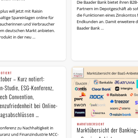
Die Baader Bank bietet ihren B2B-
Partnern im Depotgeschäft ab so
plus will jetzt mit Raisin
die Funktionen eines Zinskontos 
altige Spareinlagen online für
Endkunden an. Damit erweitere d
aucherinnen und Verbraucher
Baader Bank …
em deutschen Markt anbieten.
rodukt in der neu …
NOTIERT
tober – Kurz notiert:
in-Studie, ESG-Konferenz,
ech Convention,
enzufriedenheit bei Online-
ragsabschlüssen …
MARKTÜBERSICHT
onferenz zu Nachhaltigkeit in
Marktübersicht der Banking
uranz und Finanzindustrie MCC-