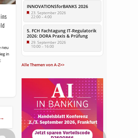
INNOVATIONSforBANKS 2026
23. September 2026
 ins
22:00
–
4:00
ld
5. FCH Fachtagung IT-Regulatorik
2026: DORA Praxis & Prüfung
29. September 2026
10:00
–
16:00
e neu
eg in
c
Alle Themen von A-Z>>
s →