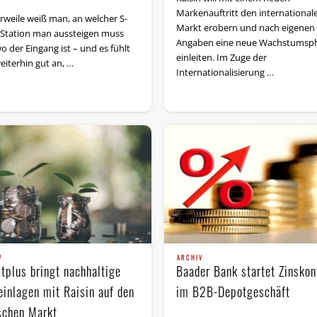
Markenauftritt den international
erweile weiß man, an welcher S-
Markt erobern und nach eigenen
Station man aussteigen muss
Angaben eine neue Wachstumsp
o der Eingang ist – und es fühlt
einleiten. Im Zuge der
eiterhin gut an, …
Internationalisierung …
V
ARCHIV
itplus bringt nachhaltige
Baader Bank startet Zinskon
einlagen mit Raisin auf den
im B2B-Depotgeschäft
schen Markt