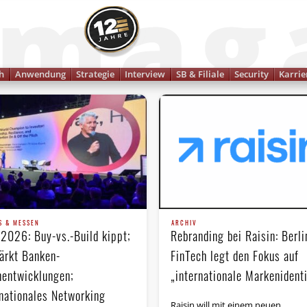
Finanzmagazin
h
Anwendung
Strategie
Interview
SB & Filiale
Security
Karrie
S & MESSEN
ARCHIV
 2026: Buy-vs.-Build kippt;
Rebranding bei Raisin: Berli
tärkt Banken-
FinTech legt den Fokus auf
nentwicklungen;
„internationale Markenidenti
rnationales Networking
Raisin will mit einem neuen