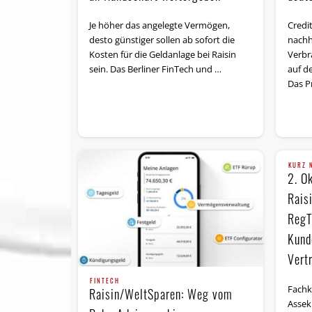
Je höher das angelegte Vermögen,
Credit
desto günstiger sollen ab sofort die
nachh
Kosten für die Geldanlage bei Raisin
Verbr
sein. Das Berliner FinTech und …
auf d
Das P
KURZ 
2. Ok
Rais
RegT
Kund
Vert
FINTECH
Fachk
Raisin/WeltSparen: Weg vom
Assek