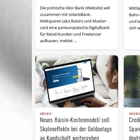
Die polnische Alior Bank (Website) will
Mittl
zusammen mit solarisBank,
Bahn-
Weltsparen (aka Raisin) und Master­
und w
card eine paneuropäische Digitalbank
sich w
für Retail-Kunden und Freelancer
aufbauen, meldet …
ARCHIV
ARCHI
Neues Raisin-Kostenmodell soll
Cred
Skaleneffekte bei der Geldanlage
Spar
an Kundschaft weitergeben
deut