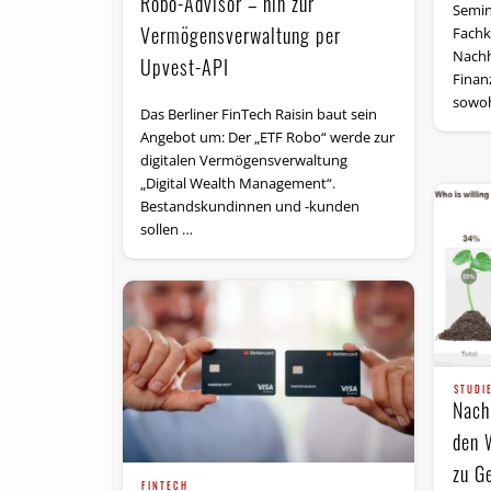
Robo-Advisor – hin zur
Semin
Vermögensverwaltung per
Fachk
Nachh
Upvest-API
Finanz
sowoh
Das Berliner FinTech Raisin baut sein
Angebot um: Der „ETF Robo“ werde zur
digitalen Vermögensverwaltung
„Digital Wealth Management“.
Bestandskundinnen und -kunden
sollen …
STUDI
Nach
den 
zu G
FINTECH