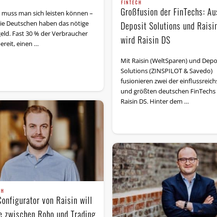
FINTECH
Großfusion der FinTechs: Au
 muss man sich leisten können –
ie Deutschen haben das nötige
Deposit Solutions und Raisi
geld. Fast 30 % der Verbraucher
wird Raisin DS
ereit, einen …
Mit Raisin (WeltSparen) und Depo
Solutions (ZINSPILOT & Savedo)
fusionieren zwei der einflussreic
und größten deutschen FinTechs
Raisin DS. Hinter dem …
CH
onfigurator von Raisin will
e zwischen Robo und Trading