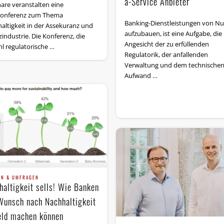
a-Service Anbieter
are veranstalten eine
onferenz zum Thema
Banking-Dienstleistungen von Nul
altigkeit in der Assekuranz und
aufzubauen, ist eine Aufgabe, die
industrie. Die Konferenz, die
Angesicht der zu erfüllenden
l regulatorische …
Regulatorik, der anfallenden
Verwaltung und dem technische
Aufwand …
EN & UMFRAGEN
haltigkeit sells! Wie Banken
Wunsch nach Nachhaltigkeit
eld machen können