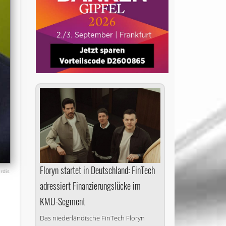
Floryn startet in Deutschland: FinTech
rdis
adressiert Finanzierungslücke im
KMU-Segment
Das niederländische FinTech Floryn