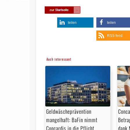
teilen
teilen
RSS-feed
Auch interessant
Geldwäscheprävention
Conca
mangelhaft: BaFin nimmt
Betra
Concardis in die Pflicht
dank 