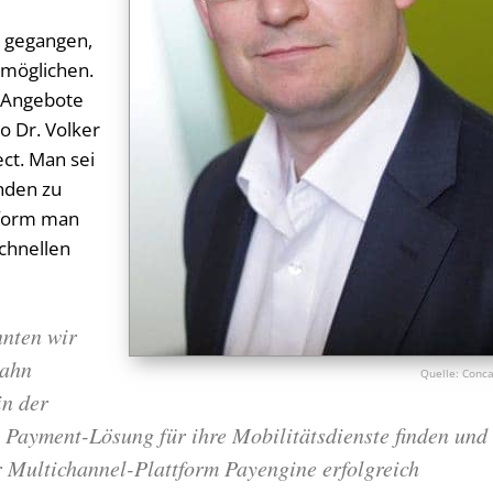
m gegangen,
rmöglichen.
g-Angebote
o Dr. Volker
ect. Man sei
unden zu
tform man
chnellen
nnten wir
Bahn
Conca
in der
Payment-Lösung für ihre Mobilitätsdienste finden und
r Multichannel-Plattform Payengine erfolgreich