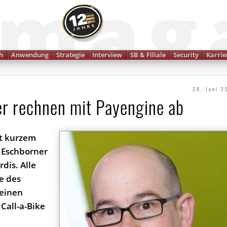
Finanzmagazin
h
Anwendung
Strategie
Interview
SB & Filiale
Security
Karrie
28. Juni 2
ter rechnen mit Payengine ab
it kurzem
 Eschborner
dis. Alle
e des
seinen
Call-a-Bike