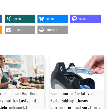
teilen
teilen
teilen
E-Mail
drucken
Bundesweiter Ausfall von
rdis Tab and Go: Ohne
Kartenzahlung: Dieses
gslimit bei Lastschrift
Verifone-Terminal sorgt für so
Mehrfachmandat