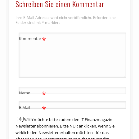
Schreiben Sie einen Kommentar
Ihre E-Mail-Adresse wird nicht veröffentlicht.
Erforderliche
Felder sind mit
*
markiert
*
Kommentar
*
Name
*
E-Mail-
Adresse
Ja, ich möchte bitte zudem den IT Finanzmagazin-
Newsletter abonnieren. Bitte NUR anklicken, wenn Sie
wirklich den Newsletter erhalten möchten - für das
Absenden des Kommentars ist es nicht notwendig!