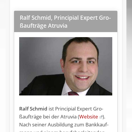
Ralf Schmid, Prin­ci­pi­al Ex­pert Gro­
ßauf­trä­ge Atru­via
Ralf Schmid
ist Prin­ci­pi­al Ex­pert Gro­
ßauf­trä­ge bei der Atru­via (
Website
).
Nach sei­ner Aus­bil­dung zum Bank­kauf­