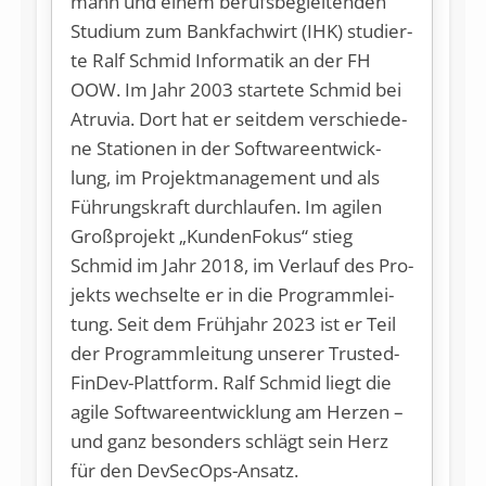
mann und ei­nem be­rufs­be­glei­ten­den
Stu­di­um zum Bank­fach­wirt (IHK) stu­dier­
te Ralf Schmid In­for­ma­tik an der FH
OOW. Im Jahr 2003 star­te­te Schmid bei
Atru­via. Dort hat er seit­dem ver­schie­de­
ne Sta­tio­nen in der Soft­ware­ent­wick­
lung, im Pro­jekt­ma­nage­ment und als
Füh­rungs­kraft durch­lau­fen. Im agi­len
Gro­ß­pro­jekt „Kun­den­Fo­kus“ stieg
Schmid im Jahr 2018, im Ver­lauf des Pro­
jekts wech­sel­te er in die Pro­gramm­lei­
tung. Seit dem Früh­jahr 2023 ist er Teil
der Pro­gramm­lei­tung un­se­rer Trusted­
Fin­Dev-Platt­form. Ralf Schmid liegt die
agi­le Soft­ware­ent­wick­lung am Her­zen –
und ganz be­son­ders schlägt sein Herz
für den DevSecOps-Ansatz.