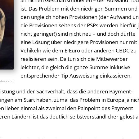
ähnlichen Geschäftsmodellen – der Aufwand hoc
ist. Das Problem mit den niedrigen Summen und
den ungleich hohen Provisionen (der Aufwand u
die Provisionen seitens der PSPs werden hierfür 
nicht geringer!) sind nicht neu – und doch dürfte
eine Lösung über niedrigere Provisionen nur mit
Vehikeln wie dem E-Euro oder anderen CBDC zu
realisieren sein. Da tun sich die Mitbewerber
leichter, die gleich die ganze Summe inklusive
entsprechender Tip-Ausweisung einkassieren.
gstock.com
istung und der Sachverhalt, dass die anderen Payment-
ungen am Start haben, zumal das Problem in Europa ja nic
en lieber einmal als zweimal den Painpoint des Payment
eren Ländern ist das deutlich selbstverständlicher gelöst a