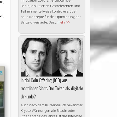
Innovation 2016“ (7./8. September,
be,
Berlin) diskutierten Gastreferenten und
Teilnehmer teilweise kontrovers über
al,
neue Konzepte für die Optimierung der
Bargeldkreisläufe. Das...
mehr >>
Initial Coin Offering (ICO) aus
rechtlicher Sicht: Der Token als digitale
Urkunde?
Auch nach dem Kurseinbruch bekannter
Krypto-Währungen wie Bitcoin oder
Ether Anfang des Jahres ist das Interesse