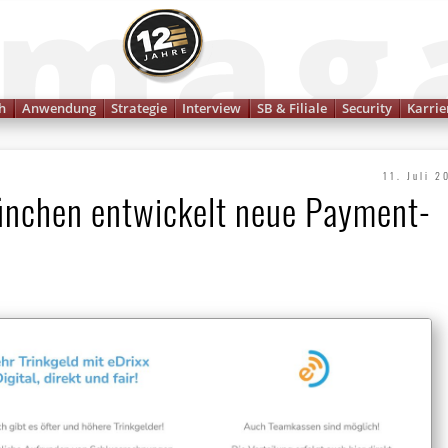
Finanzmagazin
h
Anwendung
Strategie
Interview
SB & Filiale
Security
Karrie
11. Juli 2
München entwickelt neue Payment-