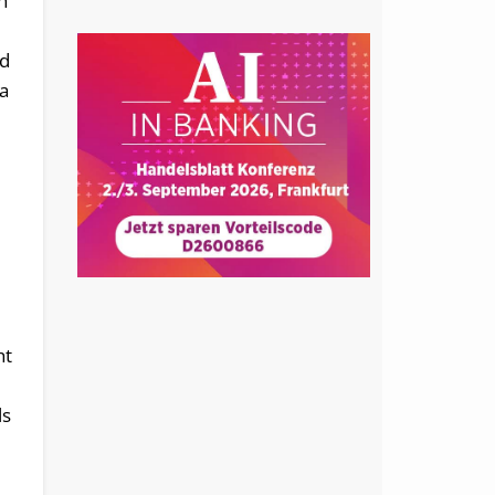
h
nd
ja
ht
ls