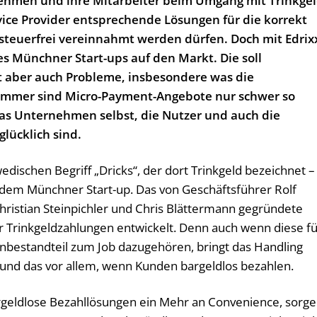
hmen und ihre Mitarbeiter beim Umgang mit Trinkgel
ice Provider entsprechende Lösungen für die korrekt
 steuerfrei vereinnahmt werden dürfen. Doch mit Edrix
s Münchner Start-ups auf den Markt. Die soll
t aber auch Probleme, insbesondere was die
e immer sind Micro-Payment-Angebote nur schwer so
das Unternehmen selbst, die Nutzer und auch die
glücklich sind.
schen Begriff „Dricks“, der dort Trinkgeld bezeichnet –
dem Münchner Start-up. Das von Geschäftsführer Rolf
ristian Steinpichler und Chris Blättermann gegründete
ür Trinkgeldzahlungen entwickelt. Denn auch wenn diese f
hnbestandteil zum Job dazugehören, bringt das Handling
 und das vor allem, wenn Kunden bargeldlos bezahlen.
rgeldlose Bezahllösungen ein Mehr an Convenience, sorg