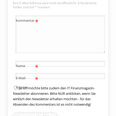
Ihre E-Mail-Adresse wird nicht veröffentlicht.
Erforderliche
Felder sind mit
*
markiert
*
Kommentar
*
Name
*
E-Mail-
Adresse
Ja, ich möchte bitte zudem den IT Finanzmagazin-
Newsletter abonnieren. Bitte NUR anklicken, wenn Sie
wirklich den Newsletter erhalten möchten - für das
Absenden des Kommentars ist es nicht notwendig!