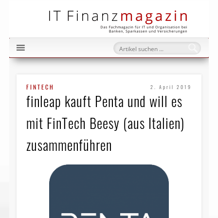
IT Fi
FINTECH
2. April 2019
finleap kauft Penta und will es
mit FinTech Beesy (aus Italien)
zusammenführen