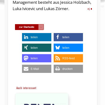
Management besteht aus Jessica Holzbach,
Luka Ivicevic und Lukas Zörner.
aj
teilen
teilen
teilen
teilen
teilen
RSS-feed
E-Mail
drucken
Auch interessant