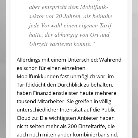
aber ent­spricht dem Mo­bil­funk­
sek­tor vor 20 Jah­ren, als bei­na­he
je­de Vor­wahl ei­nen ei­ge­nen Ta­rif
hat­te, der ab­hän­gig von Ort und
Uhr­zeit va­ri­ie­ren konnte.“
Allerdings mit einem Unterschied: Während
es schon für einen einzelnen
Mobilfunkkunden fast unmöglich war, im
Tarifdickicht den Durchblick zu behalten,
haben Finanzdienstleister heute mehrere
tausend Mitarbeiter. Sie greifen in völlig
unterschiedlicher Intensität auf die Public
Cloud zu: Die wichtigsten Anbieter haben
nicht selten mehr als 200 Einzeltarife, die
auch noch miteinander kombinierbar sind.