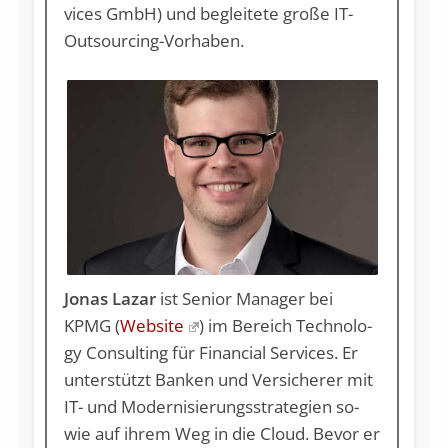
vices GmbH) und be­glei­te­te gro­ße IT-
Out­sour­cing-Vorhaben.
Jonas Lazar
ist Senior Manager bei
KPMG (
Website
) im Be­reich Tech­no­lo­
gy Con­sul­ting für Fi­nan­ci­al Ser­vices. Er
un­ter­stützt Ban­ken und Ver­si­che­rer mit
IT- und Mo­der­ni­sie­rungs­stra­te­gi­en so­
wie auf ih­rem Weg in die Cloud. Be­vor er