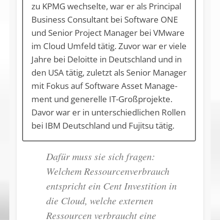
zu KPMG wech­sel­te, war er als Prin­ci­pal
Busi­ness Con­sul­tant bei Soft­ware ONE
und Se­ni­or Pro­ject Ma­na­ger bei VM­ware
im Cloud Um­feld tä­tig. Zu­vor war er vie­le
Jah­re bei De­loit­te in Deutsch­land und in
den USA tä­tig, zu­letzt als Se­ni­or Ma­na­ger
mit Fo­kus auf Soft­ware As­set Ma­nage­
ment und ge­ne­rel­le IT-Gro­ß­pro­jek­te.
Da­vor war er in un­ter­schied­li­chen Rol­len
bei IBM Deutsch­land und Fu­jit­su tätig.
Dafür muss sie sich fragen:
Welchem Ressourcenverbrauch
entspricht ein Cent Investition in
die Cloud, welche externen
Ressourcen verbraucht eine