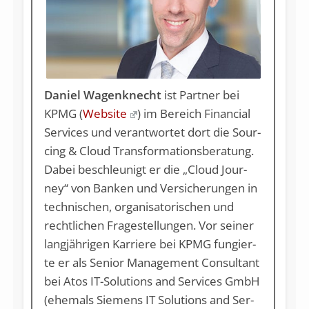
Daniel Wagenknecht
ist Partner bei
KPMG (
Website
) im Be­reich Fi­nan­ci­al
Ser­vices und ver­ant­wor­tet dort die Sour­
cing & Cloud Trans­for­ma­ti­ons­be­ra­tung.
Da­bei be­schleu­nigt er die „Cloud Jour­
ney“ von Ban­ken und Ver­si­che­run­gen in
tech­ni­schen, or­ga­ni­sa­to­ri­schen und
recht­li­chen Fra­ge­stel­lun­gen. Vor sei­ner
lang­jäh­ri­gen Kar­rie­re bei KPMG fun­gier­
te er als Se­ni­or Ma­nage­ment Con­sul­tant
bei Atos IT-So­lu­ti­ons and Ser­vices GmbH
(ehe­mals Sie­mens IT So­lu­ti­ons and Ser­