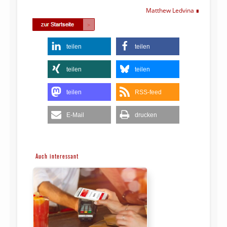
Matthew Ledvina
teilen
teilen
teilen
teilen
teilen
RSS-feed
E-Mail
drucken
Auch interessant