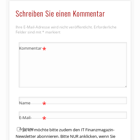
Schreiben Sie einen Kommentar
Ihre E-Mail-Adresse wird nicht veröffentlicht.
Erforderliche
Felder sind mit
*
markiert
*
Kommentar
*
Name
*
E-Mail-
Adresse
Ja, ich möchte bitte zudem den IT Finanzmagazin-
Newsletter abonnieren. Bitte NUR anklicken, wenn Sie