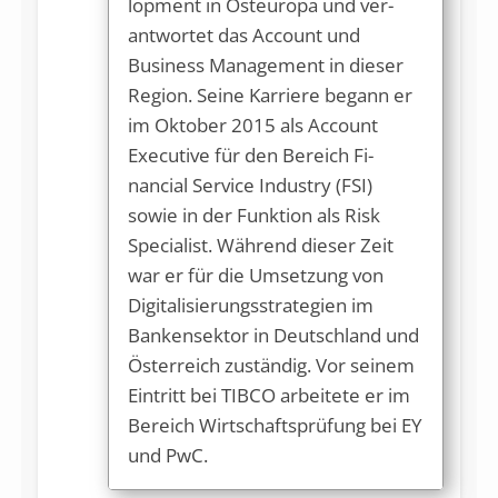
lopment in Ost­eu­ropa und ver­
antwortet das Account und
Business Management in die­ser
Regi­on. S­ei­ne Karrie­re begann er
im Oktober 2015 als Account
Executive für den Be­reich Fi­
nancial ­Service Indus­try (FSI)
sowie in der Funkti­on als Risk
Specia­list. Wäh­rend die­ser Zeit
war er für die Umsetzung von
Digi­talisierungs­stra­tegi­en im
Bankensek­tor in Deutsch­land und
Öst­erreich zuständig. Vor sei­nem
Eintritt bei TIBCO arbeite­te er im
Be­reich Wirt­schafts­prüfung bei EY
und PwC.