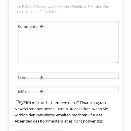
Ihre E-Mail-Adresse wird nicht veröffentlicht.
Erforderliche
Felder sind mit
*
markiert
*
Kommentar
*
Name
*
E-Mail-
Adresse
Ja, ich möchte bitte zudem den IT Finanzmagazin-
Newsletter abonnieren. Bitte NUR anklicken, wenn Sie
wirklich den Newsletter erhalten möchten - für das
Absenden des Kommentars ist es nicht notwendig!