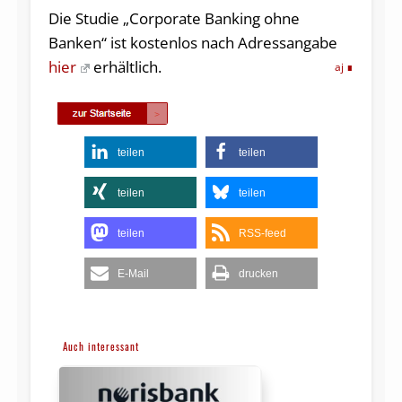
Die Studie „Corporate Banking ohne
Banken“ ist kostenlos nach Adressangabe
hier
erhältlich.
aj
teilen
teilen
teilen
teilen
teilen
RSS-feed
E-Mail
drucken
Auch interessant