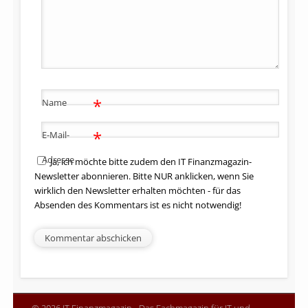
*
Name
*
E-Mail-
Adresse
Ja, ich möchte bitte zudem den IT Finanzmagazin-
Newsletter abonnieren. Bitte NUR anklicken, wenn Sie
wirklich den Newsletter erhalten möchten - für das
Absenden des Kommentars ist es nicht notwendig!
© 2026 IT Finanzmagazin - Das Fachmagazin für IT und