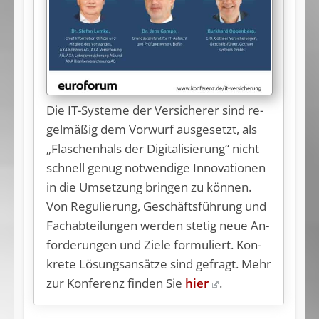
Die IT-Sys­te­me der Ver­si­che­rer sind re­
gel­mä­ßig dem Vor­wurf aus­ge­setzt, als
„Fla­schen­hals der Di­gi­ta­li­sie­run­g“ nicht
schnell ge­nug not­wen­di­ge In­no­va­tio­nen
in die Um­set­zung brin­gen zu kön­nen.
Von Re­gu­lie­rung, Ge­schäfts­füh­rung und
Fach­ab­tei­lun­gen wer­den ste­tig neue An­
for­de­run­gen und Zie­le for­mu­liert. Kon­
kre­te Lö­sungs­an­sät­ze sind ge­fragt. Mehr
zur Kon­fe­renz fin­den Sie
hier
.