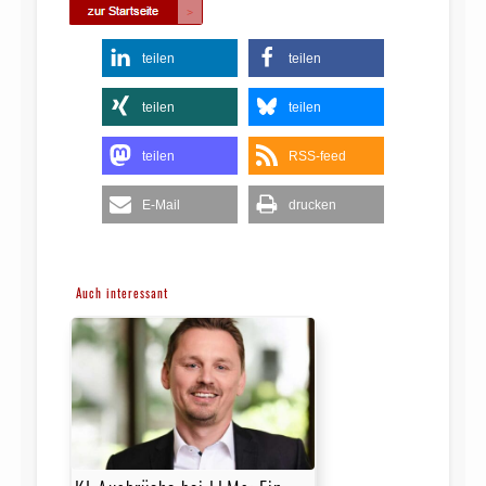
teilen
teilen
teilen
teilen
teilen
RSS-feed
E-Mail
drucken
Auch interessant