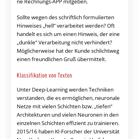
ne Rech­nungs-APP mit­ge­ben.
Soll­te we­gen des schrift­lich for­mu­lier­ten
Hin­wei­ses „hel­l“ ver­ar­bei­tet wer­den? Oft
han­delt es sich um ei­nen Hin­weis, der ei­ne
„dunkle“ Ver­ar­bei­tung nicht ver­hin­dert?
Mög­li­cher­wei­se hat der Kun­de schlicht­weg
ei­nen freund­li­chen Gruß über­mit­telt.
Klassifikation von Texten
Unter Deep-Learning werden Techniken
verstanden, die es ermöglichen, neuronale
Netze mit vielen Schichten bzw. „tiefen“
Architekturen und vielen Neuronen in den
einzelnen Schichten effizient zu trainieren.
2015/16 haben KI-Forscher der Universität