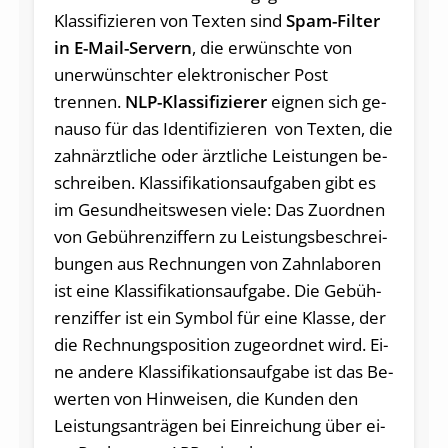
Klassifizieren von Texten sind
Spam-Filter
in E-Mail-Servern
, die erwünschte von
unerwünschter elektronischer Post
trennen.
NLP-Klassifizierer
eig­nen sich ge­
nau­so für das Iden­ti­fi­zie­ren von Tex­ten, die
zahn­ärzt­li­che oder ärzt­li­che Leis­tun­gen be­
schrei­ben. Klas­si­fi­ka­ti­ons­auf­ga­ben gibt es
im Ge­sund­heits­we­sen vie­le: Das Zu­ord­nen
von Ge­büh­ren­zif­fern zu Leis­tungs­be­schrei­
bun­gen aus Rech­nun­gen von Zahn­la­bo­ren
ist ei­ne Klas­si­fi­ka­ti­ons­auf­ga­be. Die Ge­büh­
ren­zif­fer ist ein Sym­bol für ei­ne Klas­se, der
die Rech­nungs­po­si­ti­on zu­ge­ord­net wird. Ei­
ne an­de­re Klas­si­fi­ka­ti­ons­auf­ga­be ist das Be­
wer­ten von Hin­wei­sen, die Kun­den den
Leis­tungs­an­trä­gen bei Ein­rei­chung über ei­