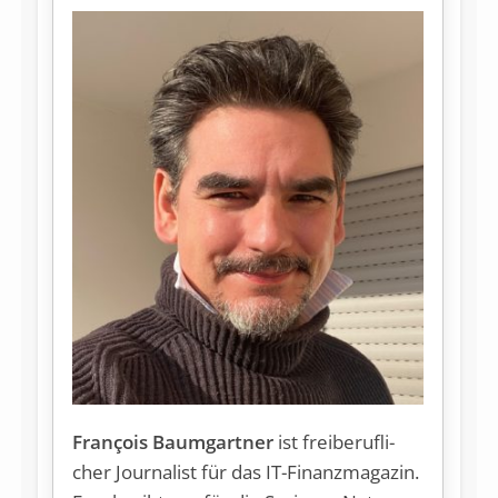
François Baumgartner
ist frei­be­ruf­li­
cher Jour­na­list für das IT-Fi­nanz­ma­ga­zin.