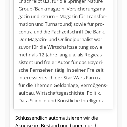
Er schreibt u.a. für die Sprin­ger Na­tu­re
Group (Bank­ma­ga­zin, Ver­si­che­rungs­ma­
ga­zin und re­turn – Ma­ga­zin für Trans­for­
ma­ti­on und Turnaround) so­wie für pro­
con­tra und die Fach­zeit­schrift Die Bank.
Der Ma­ga­zin- und On­line­jour­na­list war
zu­vor für die Wirt­schafts­zei­tung so­wie
mehr als 12 Jah­re lang u.a. als Re­gie­as­
sis­tent und frei­er Au­tor für das Baye­ri­
sche Fern­se­hen tä­tig. In sei­ner Frei­zeit
in­ter­es­siert sich der Star Wars Fan u.a.
für die The­men Geld­an­la­ge, Ver­mö­gens­
auf­bau, Wirt­schafts­ge­schich­te, Po­li­tik,
Da­ta Sci­ence und Künst­li­che Intelligenz.
Schlussendlich automatisieren wir die
Akquise im Bestand und bauen durch