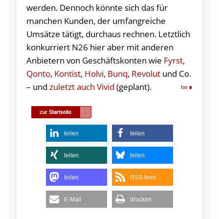
werden. Dennoch könnte sich das für
manchen Kunden, der umfangreiche
Umsätze tätigt, durchaus rechnen. Letztlich
konkurriert N26 hier aber mit anderen
Anbietern von Geschäftskonten wie
Fyrst
,
Qonto
,
Kontist
,
Holvi
,
Bunq
,
Revolut
und Co.
– und
zuletzt auch Vivid
(geplant).
tw
teilen
teilen
teilen
teilen
teilen
RSS-feed
E-Mail
drucken