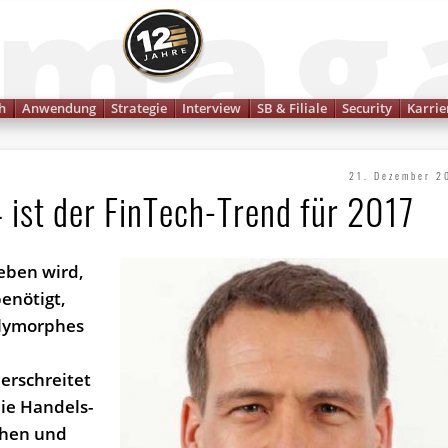
Finanzmagazin
h
Anwendung
Strategie
Interview
SB & Filiale
Security
Karrie
21. Dezember 2
ist der FinTech-Trend für 2017
eben wird,
enötigt,
olymorphes
rschreitet
die Handels-
chen und