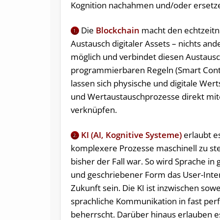
Kognition nachahmen und/oder ersetze
Die
Blockchain
macht den echtzeit
1.
Austausch digitaler Assets – nichts ande
möglich und verbindet diesen Austausc
programmierbaren Regeln (Smart Contr
lassen sich physische und digitale Wer
und Wertaustauschprozesse direkt mi
verknüpfen.
KI (AI, Kognitive Systeme)
erlaubt es
2.
komplexere Prozesse maschinell zu ste
bisher der Fall war. So wird Sprache i
und geschriebener Form das User-Inte
Zukunft sein. Die KI ist inzwischen sowei
sprachliche Kommunikation in fast per
beherrscht. Darüber hinaus erlauben es 