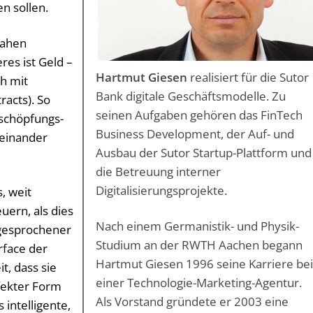
n sollen.
nahen
res ist Geld –
Hartmut Giesen
realisiert für die Sutor
h mit
Bank digitale Geschäftsmodelle. Zu
acts). So
seinen Aufgaben gehören das FinTech
tschöpfungs-
Business Development, der Auf- und
teinander
Ausbau der Sutor Startup-Plattform und
die Betreuung interner
Digitalisierungsprojekte.
, weit
uern, als dies
Nach einem Germanistik- und Physik-
n gesprochener
Studium an der RWTH Aachen begann
rface der
Hartmut Giesen 1996 seine Karriere be
t, dass sie
einer Technologie-Marketing-Agentur.
fekter Form
Als Vorstand gründete er 2003 eine
intelligente,