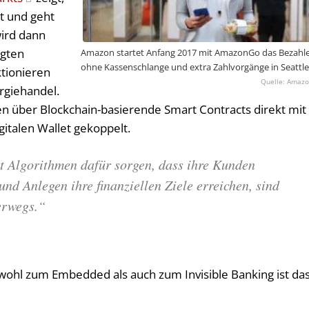
t und geht
ird dann
egten
Amazon startet Anfang 2017 mit AmazonGo das Bezahl
ohne Kassenschlange und extra Zahlvorgänge in Seattle
ktionieren
Amaz
rgiehandel.
en über Blockchain-basierende Smart Contracts direkt mit
italen Wallet gekoppelt.
it Algorithmen dafür sorgen, dass ihre Kunden
nd Anlegen ihre finanziellen Ziele erreichen, sind
erwegs.“
wohl zum Embedded als auch zum Invisible Banking ist da