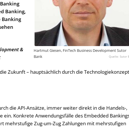
 Banking
ed Banking,
ce Banking
bsehen
elopment &
Hartmut Giesen, FinTech Business Development Sutor
Bank
k
Sutor 
ie Zukunft – hauptsächlich durch die Technologiekonzep
rch die API-Ansätze, immer weiter direkt in die Handels-,
se ein. Konkrete Anwendungsfälle des Embedded Banking
iert mehrstufige Zug-um-Zug Zahlungen mit mehrstufigen