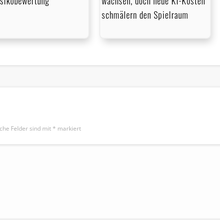
isikobewertung
wachsen, doch neue KI-Kosten
schmälern den Spielraum
iche Felder sind mit
*
markiert