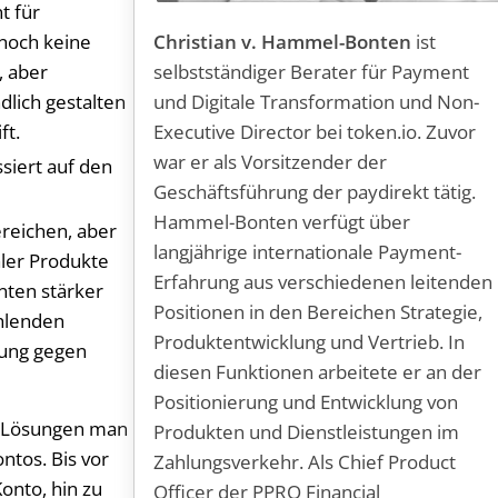
t für
Christian v. Hammel-Bonten
ist
 noch keine
selbstständiger Berater für Payment
, aber
und Digitale Transformation und Non-
lich gestalten
Executive Director bei token.io. Zuvor
ft.
war er als Vorsitzender der
ssiert auf den
Geschäftsführung der paydirekt tätig.
Hammel-Bonten verfügt über
ereichen, aber
langjährige internationale Payment-
aler Produkte
Erfahrung aus verschiedenen leitenden
nten stärker
Positionen in den Bereichen Strategie,
ehlenden
Produktentwicklung und Vertrieb. In
hlung gegen
diesen Funktionen arbeitete er an der
Positionierung und Entwicklung von
n Lösungen man
Produkten und Dienstleistungen im
ntos. Bis vor
Zahlungsverkehr. Als Chief Product
onto, hin zu
Officer der PPRO Financial