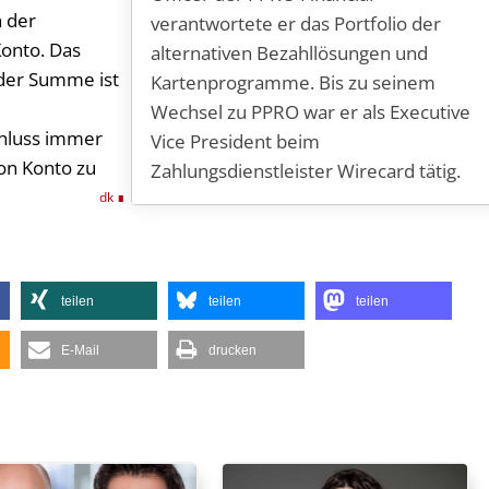
h der
verantwortete er das Portfolio der
onto. Das
alternativen Bezahllösungen und
 der Summe ist
Kartenprogramme. Bis zu seinem
Wechsel zu PPRO war er als Executive
chluss immer
Vice President beim
von Konto zu
Zahlungsdienstleister Wirecard tätig.
dk
teilen
teilen
teilen
E-Mail
drucken