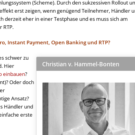
ahlungssystem (Scheme). Durch den sukzessiven Rollout u
keffekt erst zeigen, wenn genügend Teilnehmer, Händler 
h derzeit eher in einer Testphase und es muss sich am
r RTP.
ro, Instant Payment, Open Banking und RTP?
 es schwer zu
Christian v. Hammel-Bonten
d. Hier
o einbauen
?
nt)? Oder doch
der
htige Ansatz?
ls Händler und
einfache erste