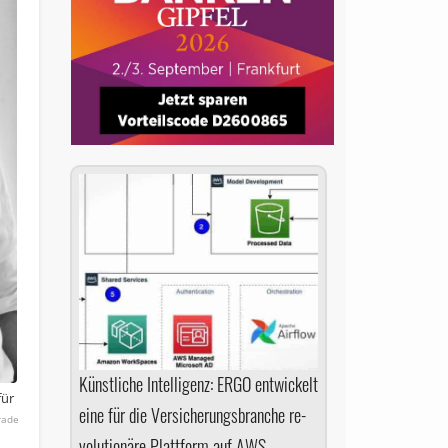
Künstliche Intelligenz: ERGO entwickelt
für
eine für die Versicherungsbranche re­
rade
vo­lu­tio­nä­re Plattform auf AWS