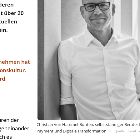
deren
t über 20
tuellen
ein.
rnehmen hat
onskultur.
rd,
uren der
Christian von Hammel-Bonten, selbstständiger Berater 
geneinander
Payment und Digitale Transformation
Planet T
ch es