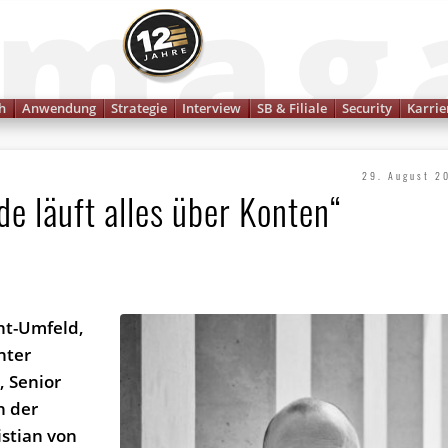
Finanzmagazin
h
Anwendung
Strategie
Interview
SB & Filiale
Security
Karrie
29. August 2
e läuft alles über Konten“
nt-Umfeld,
nter
, Senior
n der
istian von