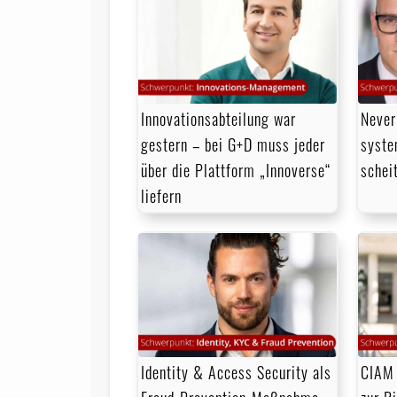
Innovationsabteilung war
Never
gestern – bei G+D muss jeder
syste
über die Plattform „Innoverse“
schei
liefern
Identity & Access Security als
CIAM 