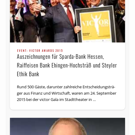
EVENT: VIC­TOR AWARDS 2015
Auszeichnungen für Sparda-Bank Hessen,
Raiffeisen Bank Ehingen-Hochsträß und Steyler
Ethik Bank
Rund 500 Gäste, dar­un­ter zahlrei­che Ent­schei­dungs­­trä­
ger aus Fi­nanz und Wirt­schaft, wa­ren am 24. September
2015 bei der vic­tor Ga­la im Stadt­thea­ter in …