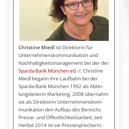
Christine Miedl
ist Direktorin für
Unternehmens­kom­munikation und
Nachhaltigkeitsmanagement bei der der
Sparda-Bank München eG
. Christine
Miedl be­gann ih­re Lauf­bahn bei der
Spar­da-Bank Mün­chen 1992 als Ab­tei­
lungs­lei­te­rin Mar­ke­ting. 2008 über­nahm
sie als Di­rek­to­rin Un­ter­neh­mens­kom­
mu­ni­ka­ti­on den Auf­bau des Be­reichs
Pres­se- und Öf­fent­lich­keits­ar­beit, seit
Herbst 2014 ist sie Pres­se­spre­che­rin.