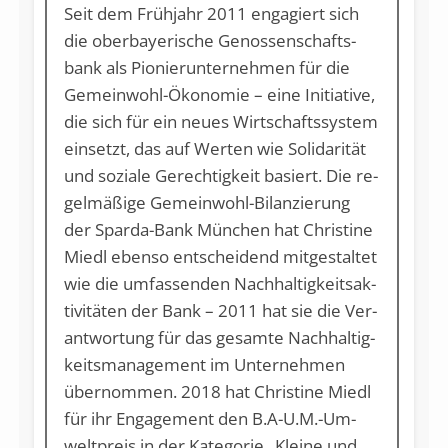
Seit dem Früh­jahr 2011 en­ga­giert sich
die ober­baye­ri­sche Ge­nos­sen­schafts­
bank als Pio­nier­un­ter­neh­men für die
Ge­mein­wohl-Öko­no­mie – ei­ne In­itia­ti­ve,
die sich für ein neu­es Wirt­schafts­sys­tem
ein­setzt, das auf Wer­ten wie So­li­da­ri­tät
und so­zia­le Ge­rech­tig­keit ba­siert. Die re­
gel­mä­ßi­ge Ge­mein­wohl-Bi­lan­zie­rung
der Spar­da-Bank Mün­chen hat Chris­ti­ne
Miedl eben­so ent­schei­dend mit­ge­stal­tet
wie die um­fas­sen­den Nach­hal­tig­keits­ak­
ti­vi­tä­ten der Bank – 2011 hat sie die Ver­
ant­wor­tung für das ge­sam­te Nach­hal­tig­
keits­ma­nage­ment im Un­ter­neh­men
über­nom­men. 2018 hat Chris­ti­ne Miedl
für ihr En­ga­ge­ment den B.A-U.M.-Um­
welt­preis in der Ka­te­go­rie „Klei­ne und