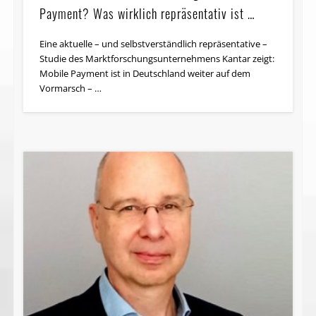
Was denn nun? Mehr oder weniger Mobile
Frank Braatz (Chefredakteur Source)
Payment? Was wirklich repräsentativ ist …
Natürlich muss man dankbar sein, dass die Sparkassen
Eine aktuelle – und selbstverständlich repräsentative –
Zahlen über ihre App „Mobiles Bezahlen“ veröffentlichen
Studie des Markt­forschungs­unternehmens Kantar zeigt:
(„493.000 Downloads für „Mobiles Bezahlen“ der
Mobile Payment ist in Deutschland weiter auf dem
Sparkassen; …
Vormarsch – …