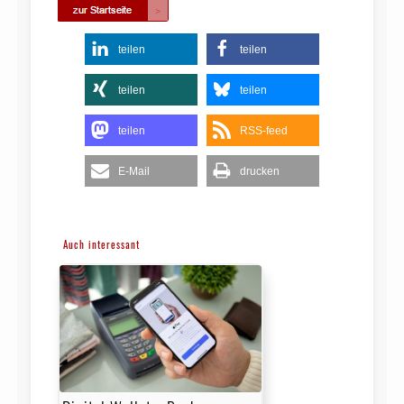
teilen
teilen
teilen
teilen
teilen
RSS-feed
E-Mail
drucken
Auch interessant