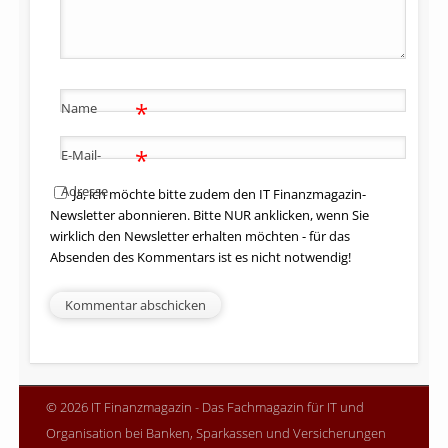
*
Name
*
E-Mail-
Adresse
Ja, ich möchte bitte zudem den IT Finanzmagazin-
Newsletter abonnieren. Bitte NUR anklicken, wenn Sie
wirklich den Newsletter erhalten möchten - für das
Absenden des Kommentars ist es nicht notwendig!
© 2026 IT Finanzmagazin - Das Fachmagazin für IT und
Organisation bei Banken, Sparkassen und Versicherungen