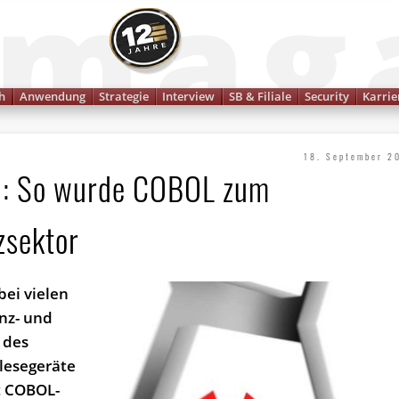
Finanzmagazin
h
Anwendung
Strategie
Interview
SB & Filiale
Security
Karrie
18. September 2
n: So wurde COBOL zum
zsektor
ei vielen
nz- und
 des
nlesegeräte
t COBOL-