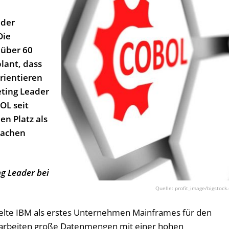
 der
Die
 über 60
plant, dass
rientieren
eting Leader
BOL seit
en Platz als
rachen
ng Leader bei
profit_image/bigstock
elte IBM als erstes Unternehmen Mainframes für den
arbeiten große Datenmengen mit einer hohen