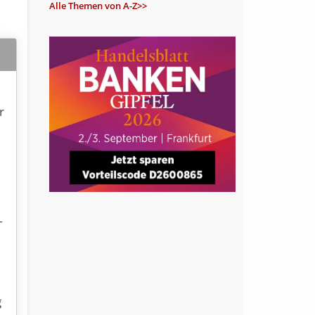
Alle Themen von A-Z>>
r
T
g