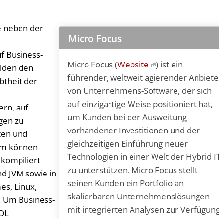
e neben der
Micro Focus
f Business-
Micro Focus (
Website
) ist ein
ilden den
führender, weltweit agierender Anbiete
btheit der
von Unternehmens-Software, der sich
auf einzigartige Weise positioniert hat,
ern, auf
um Kunden bei der Ausweitung
gen zu
vorhandener Investitionen und der
sten und
gleichzeitigen Einführung neuer
em können
Technologien in einer Welt der Hybrid I
kompiliert
zu unterstützen. Micro Focus stellt
nd JVM sowie in
seinen Kunden ein Portfolio an
s, Linux,
skalierbaren Unternehmenslösungen
 Um Business-
mit integrierten Analysen zur Verfügun
BOL