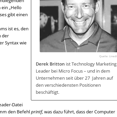
undlegenden
 ein „Hello
es gibt einen
ms ist es, den
n der
er Syntax wie
Lined
Derek Britton
ist Technology Marketing
Leader bei Micro Focus – und in dem
Unternehmen seit über 27 Jahren auf
den verschiedensten Positionen
beschäftigt.
eader-Datei
ramm den Befehl
printf
, was dazu führt, dass der Computer