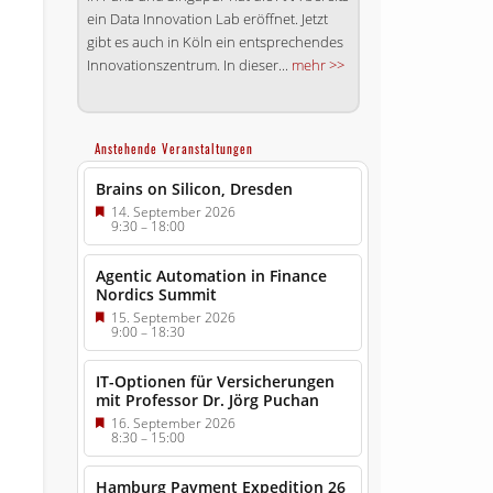
ein Data Innovation Lab eröffnet. Jetzt
gibt es auch in Köln ein entsprechendes
Inno­va­tions­zentrum. In dieser...
mehr >>
Anstehende Veranstaltungen
Brains on Silicon, Dresden
14. September 2026
9:30
–
18:00
Agentic Automation in Finance
Nordics Summit
15. September 2026
9:00
–
18:30
IT-Optionen für Versicherungen
mit Professor Dr. Jörg Puchan
16. September 2026
8:30
–
15:00
Hamburg Payment Expedition 26