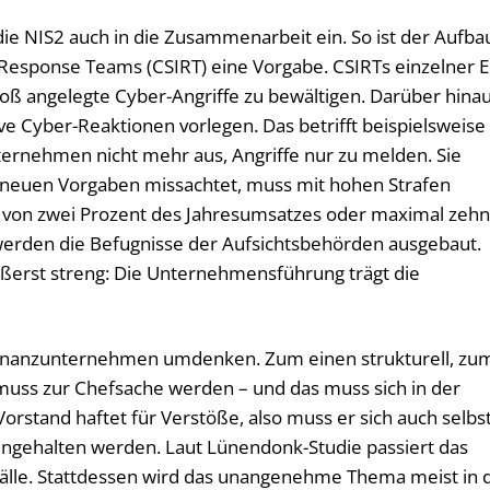
e NIS2 auch in die Zusammenarbeit ein. So ist der Aufba
 Response Teams (CSIRT) eine Vorgabe. CSIRTs einzelner E
groß angelegte Cyber-Angriffe zu bewältigen. Darüber hina
ive Cyber-Reaktionen vorlegen. Das betrifft beispielsweise
ternehmen nicht mehr aus, Angriffe nur zu melden. Sie
neuen Vorgaben missachtet, muss mit hohen Strafen
 von zwei Prozent des Jahresumsatzes oder maximal zeh
 werden die Befugnisse der Aufsichtsbehörden ausgebaut.
ußerst streng: Die Unternehmensführung trägt die
Finanzunternehmen umdenken. Zum einen strukturell, zu
 muss zur Chefsache werden – und das muss sich in der
rstand haftet für Verstöße, also muss er sich auch selbs
ngehalten werden. Laut Lünendonk-Studie passiert das
Fälle. Stattdessen wird das unangenehme Thema meist in 