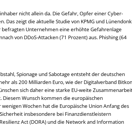
nhaber nicht allein da. Die Gefahr, Opfer einer Cyber-
gen. Das zeigt die aktuelle Studie von KPMG und Lünendonk
r befragten Unternehmen eine erhöhte Gefahrenlage
mnach von DDoS-Attacken (71 Prozent) aus. Phishing (64
bstahl, Spionage und Sabotage entsteht der deutschen
mehr als 200 Milliarden Euro, wie der Digitalverband Bitk
wünschen sich daher eine starke EU-weite Zusammenarbei
t. Diesem Wunsch kommen die europäischen
r wenigen Wochen hat die Europäische Union Anfang des
-Sicherheit insbesondere bei Finanzdienstleistern
 Resilienz Act (DORA) und die Network and Information