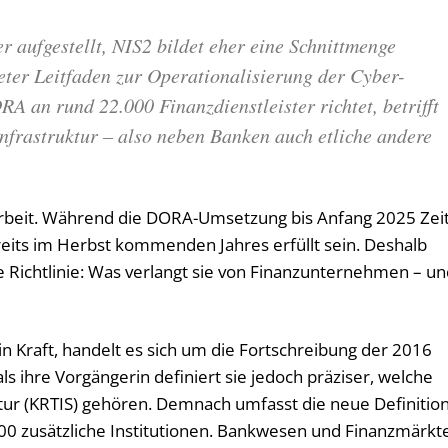
r aufgestellt, NIS2 bildet eher eine Schnittmenge
eter Leitfaden zur Operationalisierung der Cyber-
A an rund 22.000 Finanzdienstleister richtet, betrifft
Infrastruktur – also neben Banken auch etliche andere
el Arbeit. Während die DORA-Umsetzung bis Anfang 2025 Zei
eits im Herbst kommenden Jahres erfüllt sein. Deshalb
ese Richtlinie: Was verlangt sie von Finanzunternehmen – u
 in Kraft, handelt es sich um die Fortschreibung der 2016
als ihre Vorgängerin definiert sie jedoch präziser, welche
tur (KRTIS) gehören. Demnach umfasst die neue Definitio
00 zusätzliche Institutionen. Bankwesen und Finanzmärkt