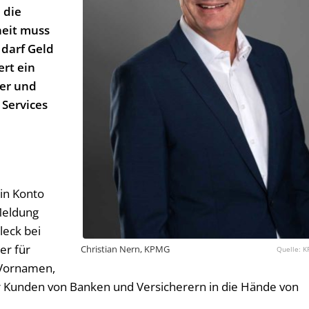
 die
heit muss
 darf Geld
ert ein
er und
 Services
in Konto
Meldung
leck bei
er für
Christian Nern, KPMG
K
 Vornamen,
unden von Banken und Versicherern in die Hände von