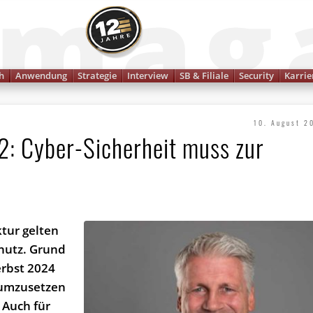
Finanzmagazin
h
Anwendung
Strategie
Interview
SB & Filiale
Security
Karrie
10. August 2
2: Cyber-Sicherheit muss zur
ktur gelten
chutz. Grund
erbst 2024
 umzusetzen
 Auch für