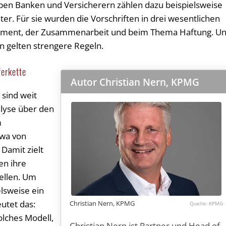
eben Banken und Versicherern zählen dazu beispielsweise
r. Für sie wurden die Vorschriften in drei wesentlichen
ement, der Zusammenarbeit und beim Thema Haftung. U
en gelten strengere Regeln.
ferkette
Autor Christian Nern, KPMG
sind weit
alyse über den
m
twa von
Damit zielt
en ihre
tellen. Um
elsweise ein
eutet das:
Christian Nern, KPMG
KPMG
olches Modell,
Christian Nern ist Partner und Head of