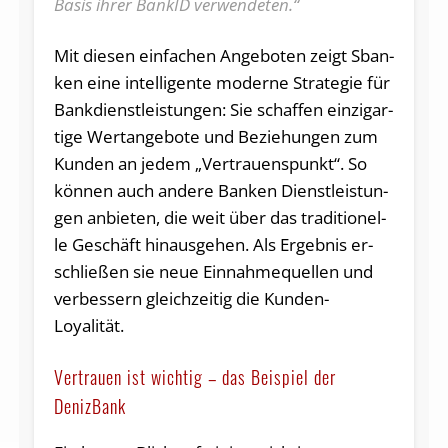
Ba­sis ih­rer Ban­kID verwendeten.“
Mit die­sen ein­fa­chen An­ge­bo­ten zeigt Sban­
ken ei­ne in­tel­li­gen­te mo­der­ne Stra­te­gie für
Bank­dienst­leis­tun­gen: Sie schaf­fen ein­zig­ar­
ti­ge Wert­an­ge­bo­te und Be­zie­hun­gen zum
Kun­den an je­dem „Ver­trau­ens­punk­t“. So
kön­nen auch an­de­re Ban­ken Dienst­leis­tun­
gen an­bie­ten, die weit über das tra­di­tio­nel­
le Ge­schäft hin­aus­ge­hen. Als Er­geb­nis er­
schlie­ßen sie neue Ein­nah­me­quel­len und
ver­bes­sern gleich­zei­tig die Kun­den-
Loyalität.
Vertrauen ist wichtig – das Beispiel der
DenizBank