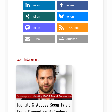
teilen
teilen
teilen
teilen
teilen
RSS-feed
E-Mail
drucken
Auch interessant
Identity & Access Security als
Fraud-Prevention-Maßnahme