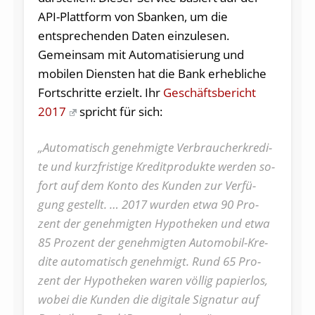
API-Plattform von Sbanken, um die
entsprechenden Daten einzulesen.
Gemeinsam mit Automatisierung und
mobilen Diensten hat die Bank erhebliche
Fortschritte erzielt. Ihr
Geschäftsbericht
2017
spricht für sich:
„Au­to­ma­tisch ge­neh­mig­te Ver­brau­cher­kre­di­
te und kurz­fris­ti­ge Kre­dit­pro­duk­te wer­den so­
fort auf dem Kon­to des Kun­den zur Ver­fü­
gung ge­stellt. … 2017 wur­den et­wa 90 Pro­
zent der ge­neh­mig­ten Hy­po­the­ken und et­wa
85 Pro­zent der ge­neh­mig­ten Au­to­mo­bil-Kre­
di­te au­to­ma­tisch ge­neh­migt. Rund 65 Pro­
zent der Hy­po­the­ken wa­ren völ­lig pa­pier­los,
wo­bei die Kun­den die di­gi­ta­le Si­gna­tur auf