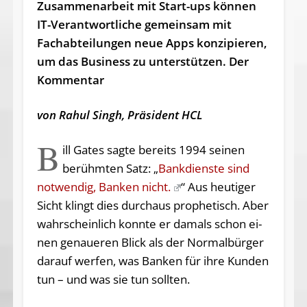
Zusammenarbeit mit Start-ups können
IT-Verantwortliche gemeinsam mit
Fachabteilungen neue Apps konzipieren,
um das Business zu unterstützen. Der
Kommentar
von Rahul Singh, Präsident HCL
B
ill Gates sagte bereits 1994 seinen
berühmten Satz: „
Bankdienste sind
notwendig, Banken nicht.
“ Aus heu­ti­ger
Sicht klingt dies durch­aus pro­phe­tisch. Aber
wahr­schein­lich konn­te er da­mals schon ei­
nen ge­naue­ren Blick als der Nor­mal­bür­ger
dar­auf wer­fen, was Ban­ken für ih­re Kun­den
tun – und was sie tun sollten.