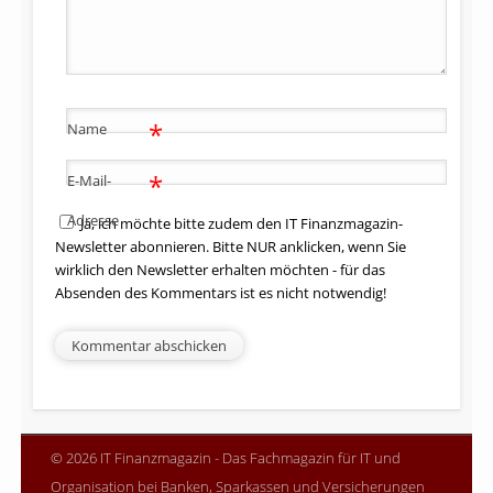
*
Name
*
E-Mail-
Adresse
Ja, ich möchte bitte zudem den IT Finanzmagazin-
Newsletter abonnieren. Bitte NUR anklicken, wenn Sie
wirklich den Newsletter erhalten möchten - für das
Absenden des Kommentars ist es nicht notwendig!
© 2026 IT Finanzmagazin - Das Fachmagazin für IT und
Organisation bei Banken, Sparkassen und Versicherungen