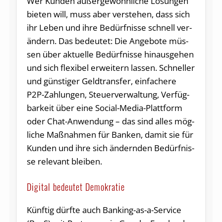
Wer Kun­den au­ßer­ge­wöhn­li­che Lö­sun­gen
bie­ten will, muss aber ver­ste­hen, dass sich
ihr Le­ben und ih­re Be­dürf­nis­se schnell ver­
än­dern. Das be­deu­tet: Die An­ge­bo­te müs­
sen über ak­tu­el­le Be­dürf­nis­se hin­aus­ge­hen
und sich fle­xi­bel er­wei­tern las­sen. Schnel­ler
und güns­ti­ger Geld­trans­fer, ein­fa­che­re
P2P-Zah­lun­gen, Steu­er­ver­wal­tung, Ver­füg­
bar­keit über ei­ne So­ci­al-Me­dia-Platt­form
oder Chat-An­wen­dung ­– das sind al­les mög­
li­che Maß­nah­men für Ban­ken, da­mit sie für
Kun­den und ih­re sich än­dern­den Be­dürf­nis­
se re­le­vant bleiben.
Digital bedeutet Demokratie
Künftig dürfte auch Banking-as-a-Service