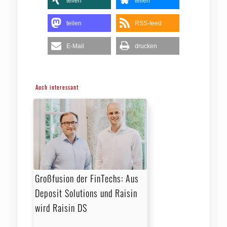
teilen
teilen
teilen
RSS-feed
E-Mail
drucken
Auch interessant
Großfusion der FinTechs: Aus
Deposit Solutions und Raisin
wird Raisin DS