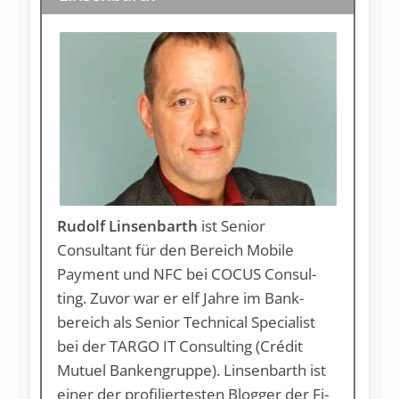
Rudolf Linsenbarth
ist Seni­or
Consultant für den Be­reich Mobile
Payment und NFC bei COCUS Con­sul­
ting. Zuvor war er elf Jah­re im Bank­
bereich als Seni­or Technical Specia­list
bei der TARGO IT Consulting (Crédit
Mutuel Banken­gruppe). Linsenbarth ist
ei­ner der pro­fi­lier­tes­ten Blog­ger der Fi­