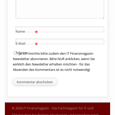
*
Name
*
E-Mail-
Adresse
Ja, ich möchte bitte zudem den IT Finanzmagazin-
Newsletter abonnieren. Bitte NUR anklicken, wenn Sie
wirklich den Newsletter erhalten möchten - für das
Absenden des Kommentars ist es nicht notwendig!
© 2026 IT Finanzmagazin - Das Fachmagazin für IT und
Organisation bei Banken, Sparkassen und Versicherungen