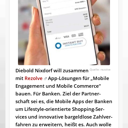
Diebold Nixdorf will zusammen
rezolve
mit
Rezolve
App-Lösungen für „Mobile
Engagement und Mobile Commerce“
bauen. Für Banken. Ziel der Part­ner­
schaft sei es, die Mo­bi­le Apps der Ban­ken
um Life­style-ori­en­tier­te Shop­ping-Ser­
vices und in­no­va­ti­ve bar­geld­lo­se Zahl­ver­
fah­ren zu er­wei­tern, hei­ßt es. Auch wolle