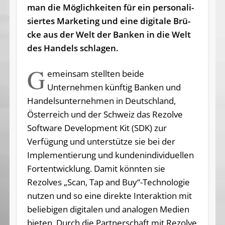
man die Mög­lich­kei­ten für ein per­so­na­li­
sier­tes Mar­ke­ting und ei­ne di­gi­ta­le Brü­
cke aus der Welt der Ban­ken in die Welt
des Han­dels schla­gen.
G
emeinsam stellten beide
Unternehmen künftig Banken und
Handelsunternehmen in Deutschland,
Österreich und der Schweiz das Rezolve
Software Development Kit (SDK) zur
Verfügung und unterstütze sie bei der
Implementierung und kundenindividuellen
Fortentwicklung. Damit könnten sie
Rezolves „Scan, Tap and Buy“-Technologie
nutzen und so eine direkte Interaktion mit
beliebigen digitalen und analogen Medien
bieten. Durch die Partnerschaft mit Rezolve