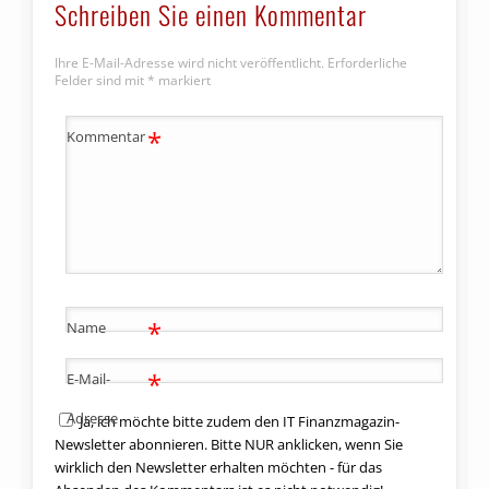
Schreiben Sie einen Kommentar
Ihre E-Mail-Adresse wird nicht veröffentlicht.
Erforderliche
Felder sind mit
*
markiert
*
Kommentar
*
Name
*
E-Mail-
Adresse
Ja, ich möchte bitte zudem den IT Finanzmagazin-
Newsletter abonnieren. Bitte NUR anklicken, wenn Sie
wirklich den Newsletter erhalten möchten - für das