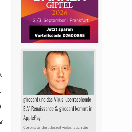
n
t
t
,
girocard und das Virus: überraschende
d
ELV-Renaissance & girocard kommt in
ApplePay
uf
Corona ändert derzeit vieles, auch die