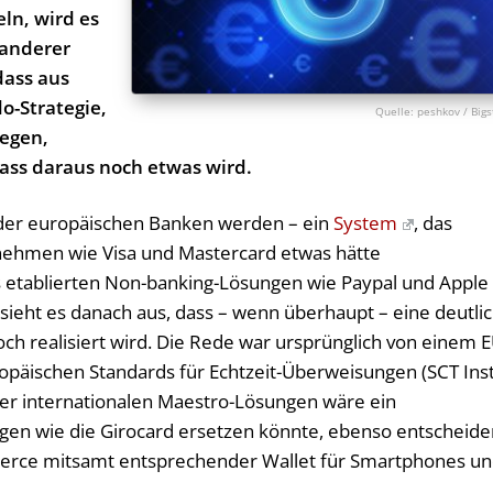
ln, wird es
 anderer
dass aus
o-Strategie,
peshkov / Bigs
legen,
ass daraus noch etwas wird.
f der europäischen Banken werden – ein
System
, das
nehmen wie Visa und Mastercard etwas hätte
 etablierten Non-banking-Lösungen wie Paypal und Apple
ll sieht es danach aus, dass – wenn überhaupt – eine deutli
h realisiert wird. Die Rede war ursprünglich von einem E
opäischen Standards für Echtzeit-Überweisungen (SCT Inst
r internationalen Maestro-Lösungen wäre ein
ngen wie die Girocard ersetzen könnte, ebenso entscheid
merce mitsamt entsprechender Wallet für Smartphones u