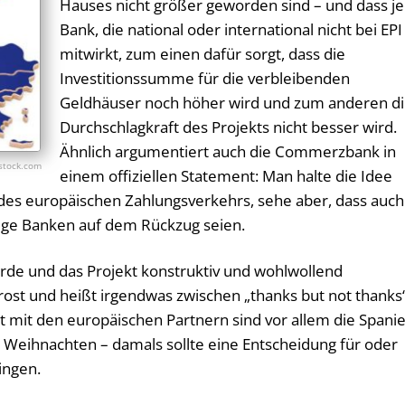
Hauses nicht größer geworden sind – und dass j
Bank, die national oder international nicht bei EPI
mitwirkt, zum einen dafür sorgt, dass die
Investitionssumme für die verbleibenden
Geldhäuser noch höher wird und zum anderen d
Durchschlagkraft des Projekts nicht besser wird.
Ähnlich argumentiert auch die Commerzbank in
stock.com
einem offiziellen Statement: Man halte die Idee
e des europäischen Zahlungsverkehrs, sehe aber, dass auch
ige Banken auf dem Rückzug seien.
e und das Projekt konstruktiv und wohlwollend
rost und heißt irgendwas zwischen „thanks but not thanks
nt mit den europäischen Partnern sind vor allem die Spanie
vor Weihnachten – damals sollte eine Entscheidung für oder
ingen.