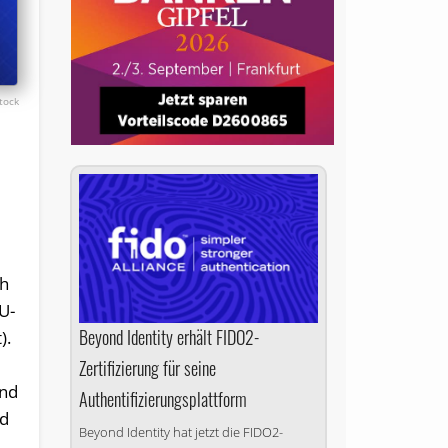
tock
ch
U-
Beyond Identity erhält FIDO2-
).
Zertifizierung für seine
end
Authentifizierungsplattform
nd
Beyond Identity hat jetzt die FIDO2-