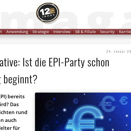
Finanzmagazin
h
Anwendung
Strategie
Interview
SB & Filiale
Security
Karrie
24. Januar 2
tive: Ist die EPI-Party schon
ig beginnt?
PI) bereits
ird? Das
ichten rund
nn auch
lter für