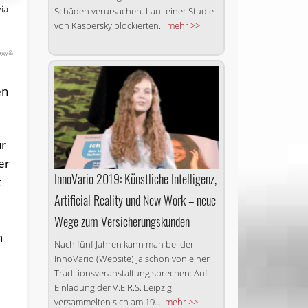
via
Schäden verursachen. Laut einer Studie
von Kaspersky blockierten...
mehr >>
egy&
en
ür
er
InnoVario 2019: Künstliche Intelligenz,
t
Artificial Reality und New Work – neue
Wege zum Versicherungskunden
n
Nach fünf Jahren kann man bei der
InnoVario (Website) ja schon von einer
Traditionsveranstaltung sprechen: Auf
Einladung der V.E.R.S. Leipzig
versammelten sich am 19....
mehr >>