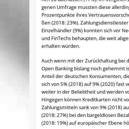
ge­nen Um­fra­ge muss­ten die­se al­ler­di
Pro­zent­punk­te ih­res Ver­trau­ens­vor­sch
ßen (2018: 23%). Zah­lungs­dienst­leis­te
Ein­zel­händ­ler (9%) konn­ten sich vor N
und Fin­Techs be­haup­ten, die weit ab­g
er­hal­ten würden.
Auch wenn mit der Zurückhaltung bei d
Open Banking bislang noch gehemmt ist,
Anteil der deutschen Konsumenten, die
sich von 5% (2018) auf 9% (2020) fast 
weiter in der Beliebtheit und werden v
Hingegen können Kreditkarten nicht von
Zahlungsmitteln sank von 9% (2018) au
(2018: 27%) bei den bargeldlosen Bez
(2018: 19%) auf europäischer Ebene höh