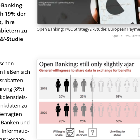
-Banking-
ch 19% der
, ihre
Open Banking: PwC Strategy& -Studie: European Payme
nbietern zu
PwC Strat
&‘
-Studie
­schen
 lie­ßen sich
­ra­bat­ten
lä­rung (8%)
­dienst­leis­
ank­da­ten zu
Be­frag­ten
en Ban­ken und
 In­for­ma­tio­
zur ver­gan­