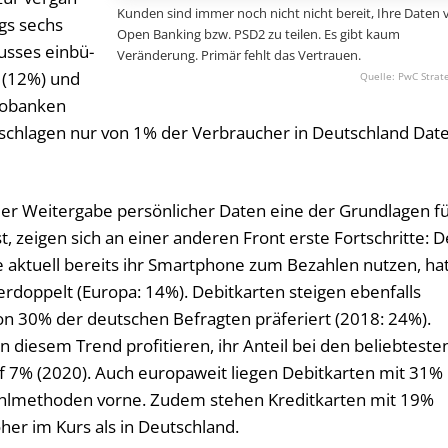
Kunden sind immer noch nicht nicht bereit, Ihre Daten 
ngs sechs
Open Banking bzw. PSD2 zu teilen. Es gibt kaum
us­ses ein­bü­
Veränderung. Primär fehlt das Vertrauen.
r (12%) und
PwC Strat
eob­an­ken
e­schla­gen nur von 1% der Ver­brau­cher in Deutsch­land Da­t
er Weitergabe persönlicher Daten eine der Grundlagen f
 zeigen sich an einer anderen Front erste Fortschritte: D
 aktuell bereits ihr Smartphone zum Bezahlen nutzen, ha
verdoppelt (Europa: 14%). Debitkarten steigen ebenfalls
on 30% der deutschen Befragten präferiert (2018: 24%).
 diesem Trend profitieren, ihr Anteil bei den beliebteste
f 7% (2020). Auch europaweit liegen Debitkarten mit 31%
ahlmethoden vorne. Zudem stehen Kreditkarten mit 19%
er im Kurs als in Deutschland.