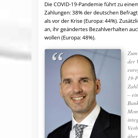
Die COVID-19-Pandemie führt zu einem 
Zahlungen: 38% der deutschen Befragt
als vor der Krise (Europa: 44%). Zusätz
an, ihr geändertes Bezahlverhalten auc
wollen (Europa: 48%).
Zum 
der 
euro
19-P
Zahl
– ei
Bank
Mome
inte
Verb
über