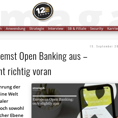
Finanzmagazin
h
Anwendung
Strategie
Interview
SB & Filiale
Security
Karrie
15. September 2
remst Open Banking aus –
t richtig voran
ührung der
eine Welt
aler
Doch sowohl
scher Ebene