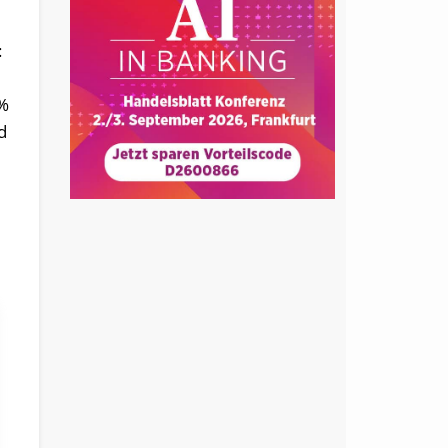
:
6%
d