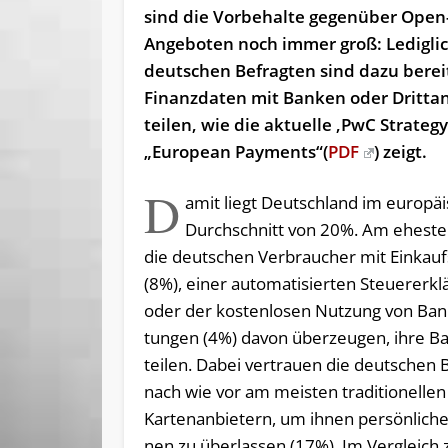
sind die Vorbehalte gegenüber Open
Angeboten noch immer groß: Ledigli
deutschen Befragten sind dazu bereit
Finanzdaten mit Banken oder Dritta
teilen, wie die aktuelle ‚
PwC Strategy
„European Payments“(
PDF
) zeigt.
D
amit liegt Deutsch­land im eu­ro­päi
Durch­schnitt von 20%. Am ehes­ten
die deut­schen Ver­brau­cher mit Ein­kaufs
(8%), ei­ner au­to­ma­ti­sier­ten Steu­er­er­k
oder der kos­ten­lo­sen Nut­zung von Bank
tun­gen (4%) da­von über­zeu­gen, ih­re B
tei­len. Da­bei ver­trau­en die deut­schen 
nach wie vor am meis­ten tra­di­tio­nel­l
Kar­ten­an­bie­tern, um ih­nen per­sön­li­che
nen zu über­las­sen (17%). Im Ver­gleich 