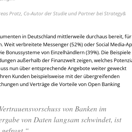
eas Pratz, Co-Autor der Studie und Partner bei Strategy&
menten in Deutschland mittlerweile durchaus bereit, für
en. Weit verbreitete Messenger (52%) oder Social Media-A
ie Bonussysteme von Einzelhändlern (39%). Die Beispiele
dungen außerhalb der Finanzwelt zeigen, welches Potenzi
muss nun über entsprechende Angebote weiter geweckt
hren Kunden beispielsweise mit der übergreifenden
chungen und Verträge die Vorteile von Open Banking
 Vertrauensvorschuss von Banken im
tergabe von Daten langsam schwindet, ist
 gefragt.“